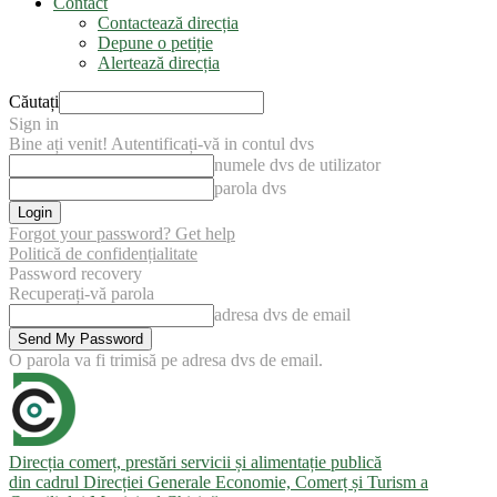
Contact
Contactează direcția
Depune o petiție
Alertează direcția
Căutați
Sign in
Bine ați venit! Autentificați-vă in contul dvs
numele dvs de utilizator
parola dvs
Forgot your password? Get help
Politică de confidențialitate
Password recovery
Recuperați-vă parola
adresa dvs de email
O parola va fi trimisă pe adresa dvs de email.
Direcția comerț, prestări servicii și alimentație publică
din cadrul Direcției Generale Economie, Comerț și Turism a