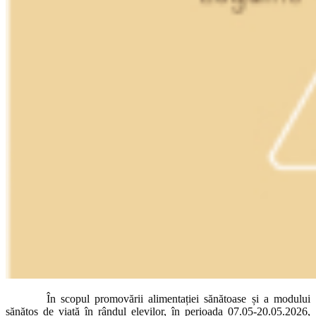
În scopul promovării alimentației sănătoase și a modului
sănătos de viață în rândul elevilor, în perioada 07.05-20.05.2026,