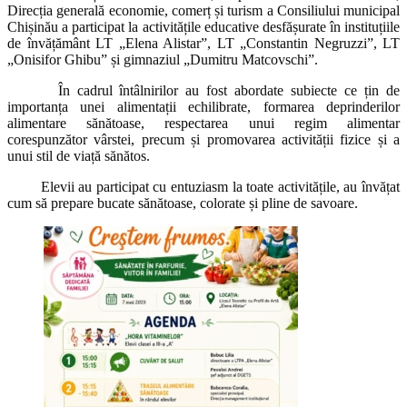
Direcția generală economie, comerț și turism a Consiliului municipal
Chișinău a participat la activitățile educative desfășurate în instituțiile
de învățământ LT „Elena Alistar”, LT „Constantin Negruzzi”, LT
„Onisifor Ghibu” și gimnaziul „Dumitru Matcovschi”.
În cadrul întâlnirilor au fost abordate subiecte ce țin de
importanța unei alimentații echilibrate, formarea deprinderilor
alimentare sănătoase, respectarea unui regim alimentar
corespunzător vârstei, precum și promovarea activității fizice și a
unui stil de viață sănătos.
Elevii au participat cu entuziasm la toate activitățile, au învățat
cum să prepare bucate sănătoase, colorate și pline de savoare.