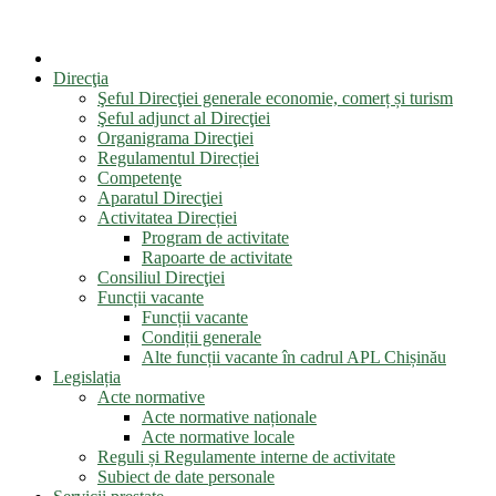
Direcţia
Şeful Direcţiei generale economie, comerț și turism
Şeful adjunct al Direcţiei
Organigrama Direcţiei
Regulamentul Direcției
Competenţe
Aparatul Direcţiei
Activitatea Direcției
Program de activitate
Rapoarte de activitate
Consiliul Direcţiei
Funcții vacante
Funcții vacante
Condiții generale
Alte funcții vacante în cadrul APL Chișinău
Legislația
Acte normative
Acte normative naționale
Acte normative locale
Reguli și Regulamente interne de activitate
Subiect de date personale