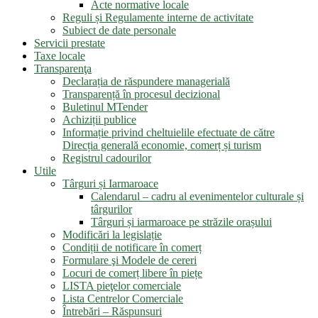
Acte normative locale
Reguli și Regulamente interne de activitate
Subiect de date personale
Servicii prestate
Taxe locale
Transparenţa
Declarația de răspundere managerială
Transparență în procesul decizional
Buletinul MTender
Achiziții publice
Informație privind cheltuielile efectuate de către
Direcția generală economie, comerț și turism
Registrul cadourilor
Utile
Târguri și Iarmaroace
Calendarul – cadru al evenimentelor culturale și
târgurilor
Târguri și iarmaroace pe străzile orașului
Modificări la legislație
Condiții de notificare în comerț
Formulare şi Modele de cereri
Locuri de comerț libere în piețe
LISTA pieţelor comerciale
Lista Centrelor Comerciale
Întrebări – Răspunsuri