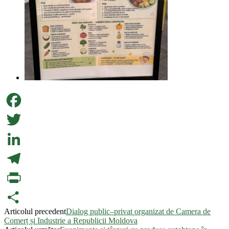
Facebook
Twitter
LinkedIn
Telegram
PrintFriendly
Articolul precedent
Dialog public–privat organizat de Camera de
Partajează
Comerț și Industrie a Republicii Moldova