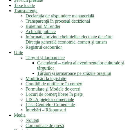
Servicii prestate
Taxe locale
Transparenţa
Declarația de răspundere managerială
Transparență în procesul decizional
Buletinul MTender
Achiziții publice
Informație privind cheltuielile efectuate de către
Direcția generală economie, comerț și turism
Registrul cadourilor
Utile
Târguri și Iarmaroace
Calendarul – cadru al evenimentelor culturale și
târgurilor
Târguri și iarmaroace pe străzile orașului
Modificări la legislație
Condiții de notificare în comerț
Formulare şi Modele de cereri
Locuri de comerț libere în piețe
LISTA pieţelor comerciale
Lista Centrelor Comerciale
Întrebări – Răspunsuri
Media
Noutaţi
Comunicate de presă