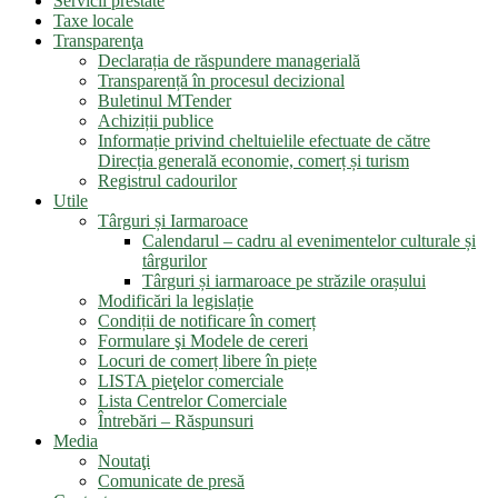
Servicii prestate
Taxe locale
Transparenţa
Declarația de răspundere managerială
Transparență în procesul decizional
Buletinul MTender
Achiziții publice
Informație privind cheltuielile efectuate de către
Direcția generală economie, comerț și turism
Registrul cadourilor
Utile
Târguri și Iarmaroace
Calendarul – cadru al evenimentelor culturale și
târgurilor
Târguri și iarmaroace pe străzile orașului
Modificări la legislație
Condiții de notificare în comerț
Formulare şi Modele de cereri
Locuri de comerț libere în piețe
LISTA pieţelor comerciale
Lista Centrelor Comerciale
Întrebări – Răspunsuri
Media
Noutaţi
Comunicate de presă