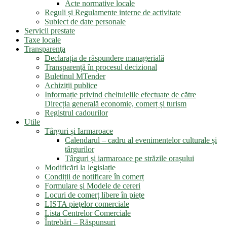
Acte normative locale
Reguli și Regulamente interne de activitate
Subiect de date personale
Servicii prestate
Taxe locale
Transparenţa
Declarația de răspundere managerială
Transparență în procesul decizional
Buletinul MTender
Achiziții publice
Informație privind cheltuielile efectuate de către
Direcția generală economie, comerț și turism
Registrul cadourilor
Utile
Târguri și Iarmaroace
Calendarul – cadru al evenimentelor culturale și
târgurilor
Târguri și iarmaroace pe străzile orașului
Modificări la legislație
Condiții de notificare în comerț
Formulare şi Modele de cereri
Locuri de comerț libere în piețe
LISTA pieţelor comerciale
Lista Centrelor Comerciale
Întrebări – Răspunsuri