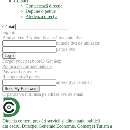
Contact
Contactează direcția
Depune o petiție
Alertează direcția
Căutați
Sign in
Bine ați venit! Autentificați-vă in contul dvs
numele dvs de utilizator
parola dvs
Forgot your password? Get help
Politică de confidențialitate
Password recovery
Recuperați-vă parola
adresa dvs de email
O parola va fi trimisă pe adresa dvs de email.
Direcția comerț, prestări servicii și alimentație publică
din cadrul Direcției Generale Economie, Comerț și Turism a