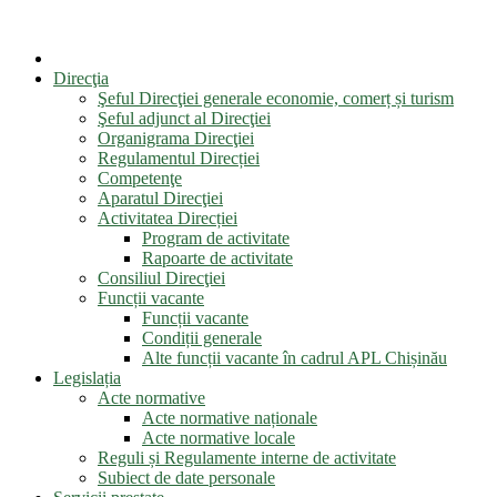
Direcţia
Şeful Direcţiei generale economie, comerț și turism
Şeful adjunct al Direcţiei
Organigrama Direcţiei
Regulamentul Direcției
Competenţe
Aparatul Direcţiei
Activitatea Direcției
Program de activitate
Rapoarte de activitate
Consiliul Direcţiei
Funcții vacante
Funcții vacante
Condiții generale
Alte funcții vacante în cadrul APL Chișinău
Legislația
Acte normative
Acte normative naționale
Acte normative locale
Reguli și Regulamente interne de activitate
Subiect de date personale