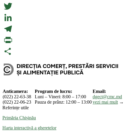
Facebook
Twitter
LinkedIn
Telegram
PrintFriendly
Partajează
Anticamera:
Program de lucru:
Email:
(022) 22-63-38
Luni – Vineri: 8:00 – 17:00
dgect@cmc.md
(022) 22-06-23
Pauza de prânz: 12:00 – 13:00
vezi mai mult
→
Referințe utile
Primăria Chișinău
Harta interactivă a gheretelor