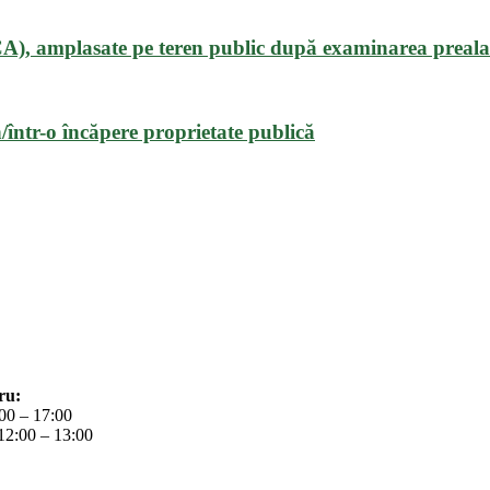
CA), amplasate pe teren public după examinarea prealab
/într-o încăpere proprietate publică
ru:
:00 – 17:00
12:00 – 13:00