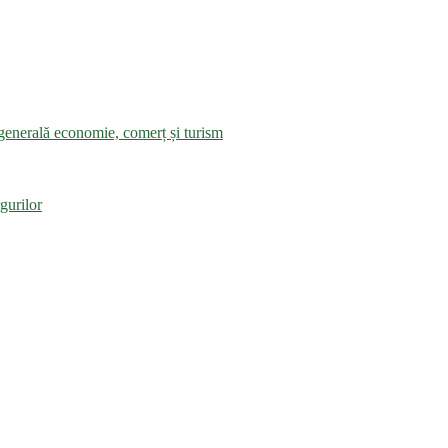
a generală economie, comerț și turism
gurilor