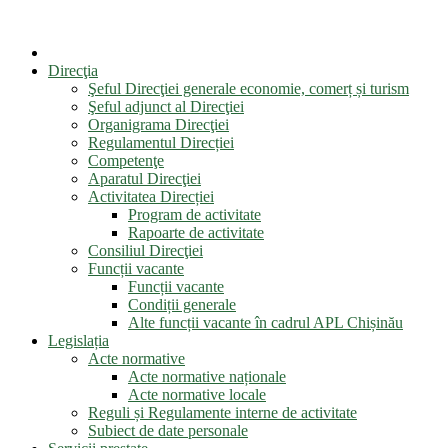
Direcţia
Şeful Direcţiei generale economie, comerț și turism
Şeful adjunct al Direcţiei
Organigrama Direcţiei
Regulamentul Direcției
Competenţe
Aparatul Direcţiei
Activitatea Direcției
Program de activitate
Rapoarte de activitate
Consiliul Direcţiei
Funcții vacante
Funcții vacante
Condiții generale
Alte funcții vacante în cadrul APL Chișinău
Legislația
Acte normative
Acte normative naționale
Acte normative locale
Reguli și Regulamente interne de activitate
Subiect de date personale