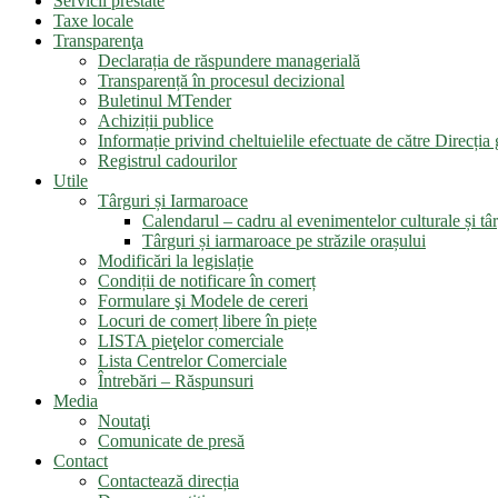
Servicii prestate
Taxe locale
Transparenţa
Declarația de răspundere managerială
Transparență în procesul decizional
Buletinul MTender
Achiziții publice
Informație privind cheltuielile efectuate de către Direcți
Registrul cadourilor
Utile
Târguri și Iarmaroace
Calendarul – cadru al evenimentelor culturale și târ
Târguri și iarmaroace pe străzile orașului
Modificări la legislație
Condiții de notificare în comerț
Formulare şi Modele de cereri
Locuri de comerț libere în piețe
LISTA pieţelor comerciale
Lista Centrelor Comerciale
Întrebări – Răspunsuri
Media
Noutaţi
Comunicate de presă
Contact
Contactează direcția