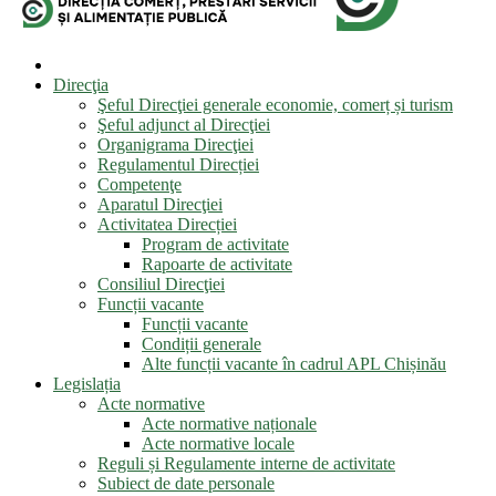
Direcţia
Şeful Direcţiei generale economie, comerț și turism
Şeful adjunct al Direcţiei
Organigrama Direcţiei
Regulamentul Direcției
Competenţe
Aparatul Direcţiei
Activitatea Direcției
Program de activitate
Rapoarte de activitate
Consiliul Direcţiei
Funcții vacante
Funcții vacante
Condiții generale
Alte funcții vacante în cadrul APL Chișinău
Legislația
Acte normative
Acte normative naționale
Acte normative locale
Reguli și Regulamente interne de activitate
Subiect de date personale