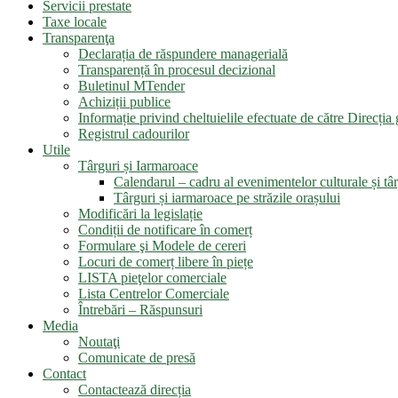
Servicii prestate
Taxe locale
Transparenţa
Declarația de răspundere managerială
Transparență în procesul decizional
Buletinul MTender
Achiziții publice
Informație privind cheltuielile efectuate de către Direcți
Registrul cadourilor
Utile
Târguri și Iarmaroace
Calendarul – cadru al evenimentelor culturale și târ
Târguri și iarmaroace pe străzile orașului
Modificări la legislație
Condiții de notificare în comerț
Formulare şi Modele de cereri
Locuri de comerț libere în piețe
LISTA pieţelor comerciale
Lista Centrelor Comerciale
Întrebări – Răspunsuri
Media
Noutaţi
Comunicate de presă
Contact
Contactează direcția