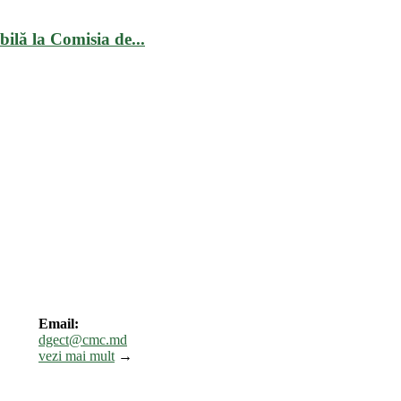
ilă la Comisia de...
Email:
dgect@cmc.md
vezi mai mult
→