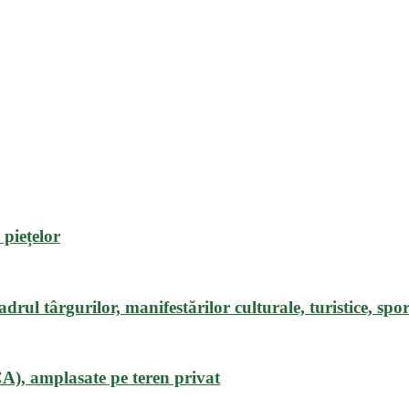
 piețelor
rul târgurilor, manifestărilor culturale, turistice, sport
CA), amplasate pe teren privat