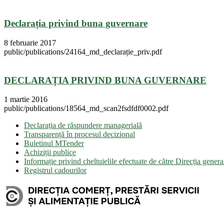
Declarația privind buna guvernare
8 februarie 2017
public/publications/24164_md_declarație_priv.pdf
DECLARAȚIA PRIVIND BUNA GUVERNARE
1 martie 2016
public/publications/18564_md_scan2fsdfdf0002.pdf
Declarația de răspundere managerială
Transparență în procesul decizional
Buletinul MTender
Achiziții publice
Informație privind cheltuielile efectuate de către Direcția gener
Registrul cadourilor