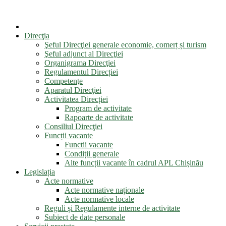
Direcţia
Şeful Direcţiei generale economie, comerț și turism
Şeful adjunct al Direcţiei
Organigrama Direcţiei
Regulamentul Direcției
Competenţe
Aparatul Direcţiei
Activitatea Direcției
Program de activitate
Rapoarte de activitate
Consiliul Direcţiei
Funcții vacante
Funcții vacante
Condiții generale
Alte funcții vacante în cadrul APL Chișinău
Legislația
Acte normative
Acte normative naționale
Acte normative locale
Reguli și Regulamente interne de activitate
Subiect de date personale