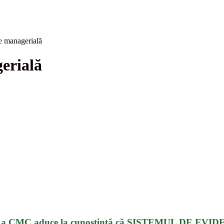
e managerială
erială
ie publică a CMC aduce la cunoștință că SISTEMUL 