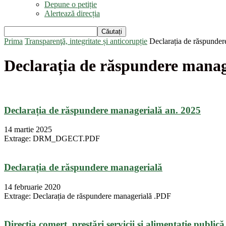
Depune o petiție
Alertează direcția
Prima
Transparenţă, integritate și anticorupție
Declarația de răspunder
Declarația de răspundere manag
Declarația de răspundere managerială an. 2025
14 martie 2025
Extrage: DRM_DGECT.PDF
Declarația de răspundere managerială
14 februarie 2020
Extrage: Declarația de răspundere managerială .PDF
Direcția comerț, prestări servicii și alimentaț