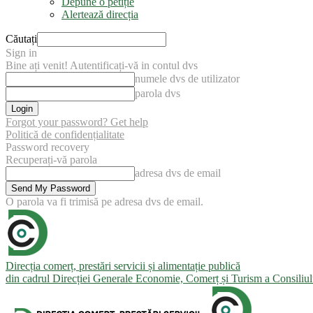
Depune o petiție
Alertează direcția
Căutați
Sign in
Bine ați venit! Autentificați-vă in contul dvs
numele dvs de utilizator
parola dvs
Forgot your password? Get help
Politică de confidențialitate
Password recovery
Recuperați-vă parola
adresa dvs de email
O parola va fi trimisă pe adresa dvs de email.
Direcția comerț, prestări servicii și alimentație publică
din cadrul Direcției Generale Economie, Comerț și Turism a Consiliu