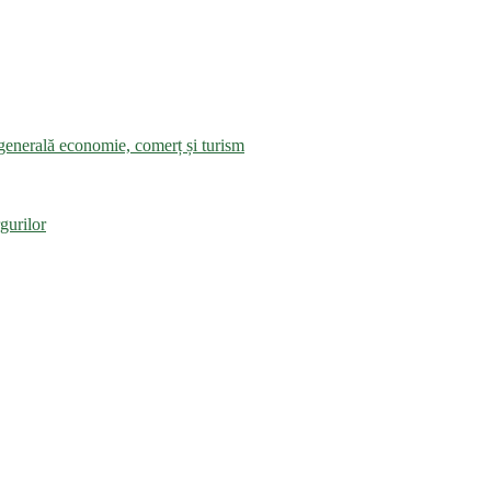
a generală economie, comerț și turism
gurilor