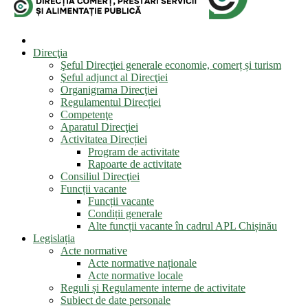
Direcţia
Şeful Direcţiei generale economie, comerț și turism
Şeful adjunct al Direcţiei
Organigrama Direcţiei
Regulamentul Direcției
Competenţe
Aparatul Direcţiei
Activitatea Direcției
Program de activitate
Rapoarte de activitate
Consiliul Direcţiei
Funcții vacante
Funcții vacante
Condiții generale
Alte funcții vacante în cadrul APL Chișinău
Legislația
Acte normative
Acte normative naționale
Acte normative locale
Reguli și Regulamente interne de activitate
Subiect de date personale