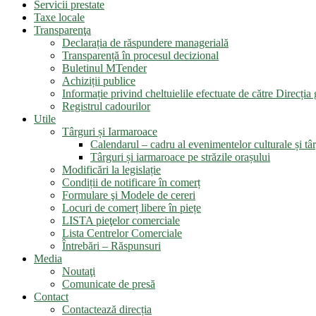
Servicii prestate
Taxe locale
Transparenţa
Declarația de răspundere managerială
Transparență în procesul decizional
Buletinul MTender
Achiziții publice
Informație privind cheltuielile efectuate de către Direcți
Registrul cadourilor
Utile
Târguri și Iarmaroace
Calendarul – cadru al evenimentelor culturale și târ
Târguri și iarmaroace pe străzile orașului
Modificări la legislație
Condiții de notificare în comerț
Formulare şi Modele de cereri
Locuri de comerț libere în piețe
LISTA pieţelor comerciale
Lista Centrelor Comerciale
Întrebări – Răspunsuri
Media
Noutaţi
Comunicate de presă
Contact
Contactează direcția