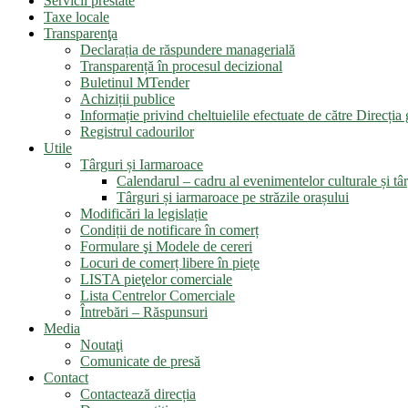
Servicii prestate
Taxe locale
Transparenţa
Declarația de răspundere managerială
Transparență în procesul decizional
Buletinul MTender
Achiziții publice
Informație privind cheltuielile efectuate de către Direcți
Registrul cadourilor
Utile
Târguri și Iarmaroace
Calendarul – cadru al evenimentelor culturale și târ
Târguri și iarmaroace pe străzile orașului
Modificări la legislație
Condiții de notificare în comerț
Formulare şi Modele de cereri
Locuri de comerț libere în piețe
LISTA pieţelor comerciale
Lista Centrelor Comerciale
Întrebări – Răspunsuri
Media
Noutaţi
Comunicate de presă
Contact
Contactează direcția