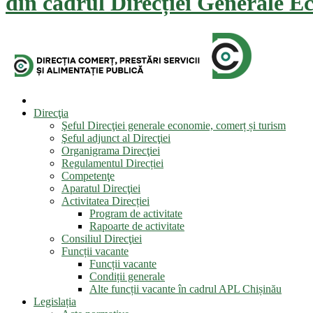
din cadrul Direcției Generale E
Direcţia
Şeful Direcţiei generale economie, comerț și turism
Şeful adjunct al Direcţiei
Organigrama Direcţiei
Regulamentul Direcției
Competenţe
Aparatul Direcţiei
Activitatea Direcției
Program de activitate
Rapoarte de activitate
Consiliul Direcţiei
Funcții vacante
Funcții vacante
Condiții generale
Alte funcții vacante în cadrul APL Chișinău
Legislația