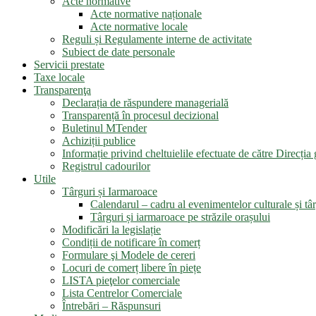
Acte normative
Acte normative naționale
Acte normative locale
Reguli și Regulamente interne de activitate
Subiect de date personale
Servicii prestate
Taxe locale
Transparenţa
Declarația de răspundere managerială
Transparență în procesul decizional
Buletinul MTender
Achiziții publice
Informație privind cheltuielile efectuate de către Direcți
Registrul cadourilor
Utile
Târguri și Iarmaroace
Calendarul – cadru al evenimentelor culturale și târ
Târguri și iarmaroace pe străzile orașului
Modificări la legislație
Condiții de notificare în comerț
Formulare şi Modele de cereri
Locuri de comerț libere în piețe
LISTA pieţelor comerciale
Lista Centrelor Comerciale
Întrebări – Răspunsuri