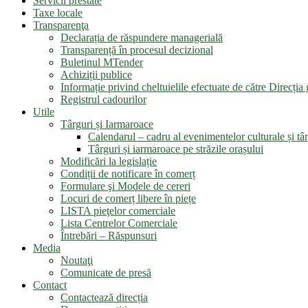
Servicii prestate
Taxe locale
Transparenţa
Declarația de răspundere managerială
Transparență în procesul decizional
Buletinul MTender
Achiziții publice
Informație privind cheltuielile efectuate de către Direcți
Registrul cadourilor
Utile
Târguri și Iarmaroace
Calendarul – cadru al evenimentelor culturale și târ
Târguri și iarmaroace pe străzile orașului
Modificări la legislație
Condiții de notificare în comerț
Formulare şi Modele de cereri
Locuri de comerț libere în piețe
LISTA pieţelor comerciale
Lista Centrelor Comerciale
Întrebări – Răspunsuri
Media
Noutaţi
Comunicate de presă
Contact
Contactează direcția