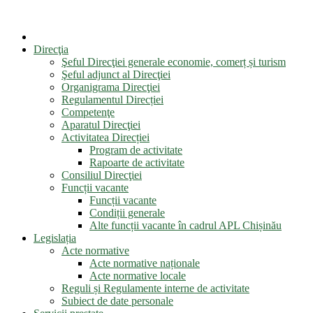
Direcţia
Şeful Direcţiei generale economie, comerț și turism
Şeful adjunct al Direcţiei
Organigrama Direcţiei
Regulamentul Direcției
Competenţe
Aparatul Direcţiei
Activitatea Direcției
Program de activitate
Rapoarte de activitate
Consiliul Direcţiei
Funcții vacante
Funcții vacante
Condiții generale
Alte funcții vacante în cadrul APL Chișinău
Legislația
Acte normative
Acte normative naționale
Acte normative locale
Reguli și Regulamente interne de activitate
Subiect de date personale