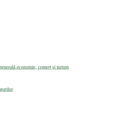
a generală economie, comerț și turism
gurilor