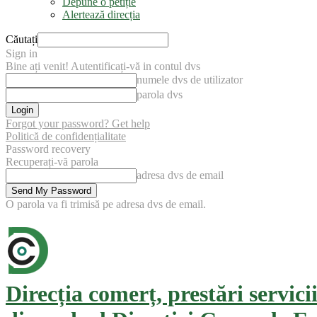
Depune o petiție
Alertează direcția
Căutați
Sign in
Bine ați venit! Autentificați-vă in contul dvs
numele dvs de utilizator
parola dvs
Forgot your password? Get help
Politică de confidențialitate
Password recovery
Recuperați-vă parola
adresa dvs de email
O parola va fi trimisă pe adresa dvs de email.
Direcția comerț, prestări servici