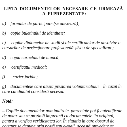
LISTA DOCUMENTELOR NECESARE CE URMEAZĂ
A FI PREZENTATE:
a)
formular de participare (se anexează);
b)
copia buletinului de identitate;
c)
copiile diplomelor de studii şi ale certificatelor de absolvire a
cursurilor de perfecţionare profesională şi/sau de specializare;
d)
copia carnetului de muncă;
e)
certificatul medical;
f)
cazier juridic;
g)
documentele care atestă prestarea voluntariatului – în cazul în
care candidatul consideră necesar.
Notă:
– Copiile documentelor nominalizate prezentate pot fi autentificate
de notar sau se prezintă împreună cu documentele în original,
pentru a verifica veridicitatea lor. În situaţia în care dosarul de
concurs se depune prin poştă sau e-mail, această prevedere se