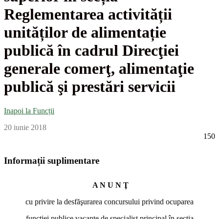
Reglementarea activității
unităților de alimentație
publică în cadrul Direcţiei
generale comerţ, alimentaţie
publică şi prestări servicii
Inapoi la Funcții
20 iunie 2018
150
Informații suplimentare
A N U N Ţ
cu privire la desfăşurarea concursului privind ocuparea
funcţiei publice vacante de
specialist principal
în secția