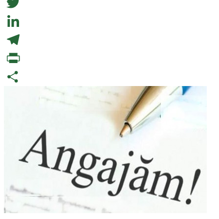
Facebook
Twitter
LinkedIn
Telegram
PrintFriendly
Partajează