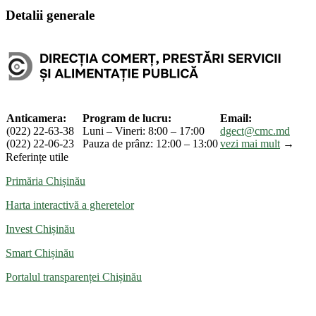
Detalii generale
Anticamera:
Program de lucru:
Email:
(022) 22-63-38
Luni – Vineri: 8:00 – 17:00
dgect@cmc.md
(022) 22-06-23
Pauza de prânz: 12:00 – 13:00
vezi mai mult
→
Referințe utile
Primăria Chișinău
Harta interactivă a gheretelor
Invest Chișinău
Smart Chișinău
Portalul transparenței Chișinău