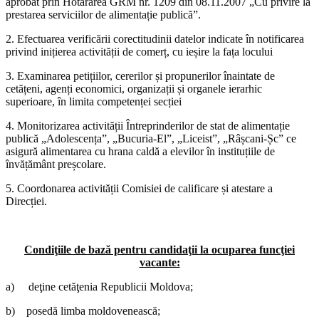
aprobat prin Hotărărea GRM nr. 1209 din 08.11.2007 „Cu privire la
prestarea serviciilor de alimentație publică”.
2. Efectuarea verificării corectitudinii datelor indicate în notificarea
privind inițierea activității de comerț, cu ieșire la fața locului
3. Examinarea petițiilor, cererilor și propunerilor înaintate de
cetățeni, agenți economici, organizații și organele ierarhic
superioare, în limita competenței secției
4. Monitorizarea activității Întreprinderilor de stat de alimentație
publică „Adolescența”, „Bucuria-El”, „Liceist”, „Râșcani-Șc” ce
asigură alimentarea cu hrana caldă a elevilor în instituțiile de
învățământ preșcolare.
5. Coordonarea activității Comisiei de calificare și atestare a
Direcției.
Condiţiile de bază pentru candidaţii la ocuparea funcţiei
vacante:
a) deţine cetăţenia Republicii Moldova;
b) posedă limba moldovenească;