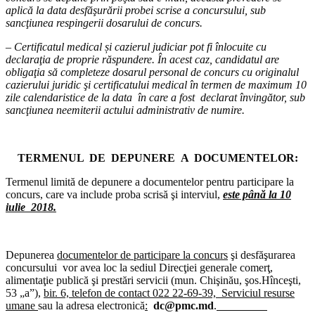
aplică la data desfăşurării probei scrise a concursului, sub
sancţiunea respingerii dosarului de concurs.
– C
ertificatul medical și
cazierul judiciar pot fi înlocuite cu
declaraţia de proprie răspundere. În acest caz, candidatul are
obligaţia să completeze dosarul personal de concurs cu originalul
cazierului juridic şi certificatului medical în termen de maximum 10
zile calendaristice de la data în care a fost declarat învingător, sub
sancţiunea neemiterii actului administrativ de numire.
TERMENUL DE DEPUNERE A DOCUMENTELOR:
Termenul limită de depunere a documentelor pentru participare la
concurs, care va include proba scrisă şi interviul,
este până la 10
iulie 2018.
Depunerea
documentelor de participare la concurs
şi desfăşurarea
concursului vor avea loc la sediul Direcţiei generale comerţ,
alimentaţie publică şi prestări servicii
(
mun. Chişinău, şos.Hînceşti,
53 „a”),
bir. 6, telefon de contact 022 22-69-39, Serviciul resurse
umane
sau la adresa electronică
:
dc@pmc.md
.