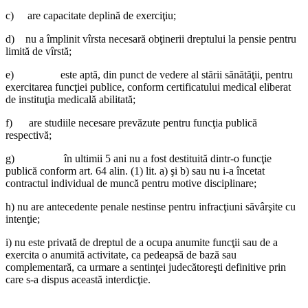
c) are capacitate deplină de exerciţiu;
d) nu a împlinit vîrsta necesară obţinerii dreptului la pensie pentru
limită de vîrstă;
e) este aptă, din punct de vedere al stării sănătăţii, pentru
exercitarea funcţiei publice, conform certificatului medical eliberat
de instituţia medicală abilitată;
f) are studiile necesare prevăzute pentru funcţia publică
respectivă;
g) în ultimii 5 ani nu a fost destituită dintr-o funcţie
publică conform art. 64 alin. (1) lit. a) şi b) sau nu i-a încetat
contractul individual de muncă pentru motive disciplinare;
h) nu are antecedente penale nestinse pentru infracţiuni săvârşite cu
intenţie;
i) nu este privată de dreptul de a ocupa anumite funcţii sau de a
exercita o anumită activitate, ca pedeapsă de bază sau
complementară, ca urmare a sentinţei judecătoreşti definitive prin
care s-a dispus această interdicţie.