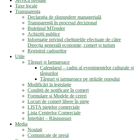
Servicii prestate
Taxe locale
Transparenţa
Declarația de răspundere managerială
Transparență în procesul decizional
Buletinul MTender
Achiziții publice
Informație privind cheltuielile efectuate de către
Direcția generală economie, comerț și turism
Registrul cadourilor
Utile
Târguri și Iarmaroace
Calendarul – cadru al evenimentelor culturale și
târgurilor
Târguri și iarmaroace pe străzile orașului
Modificări la legislație
Condiții de notificare în comerț
Formulare şi Modele de cereri
Locuri de comerț libere în piețe
LISTA pieţelor comerciale
Lista Centrelor Comerciale
Întrebări – Răspunsuri
Media
Noutaţi
Comunicate de presă