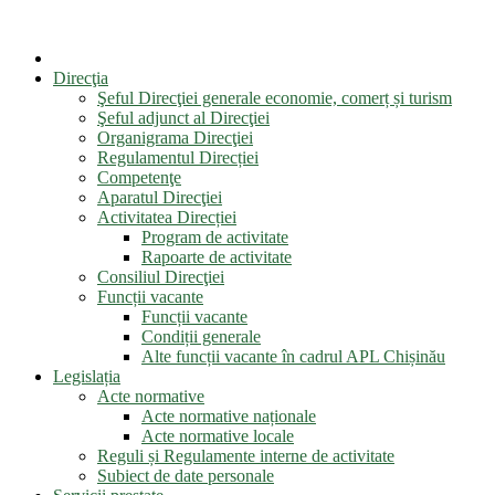
Direcţia
Şeful Direcţiei generale economie, comerț și turism
Şeful adjunct al Direcţiei
Organigrama Direcţiei
Regulamentul Direcției
Competenţe
Aparatul Direcţiei
Activitatea Direcției
Program de activitate
Rapoarte de activitate
Consiliul Direcţiei
Funcții vacante
Funcții vacante
Condiții generale
Alte funcții vacante în cadrul APL Chișinău
Legislația
Acte normative
Acte normative naționale
Acte normative locale
Reguli și Regulamente interne de activitate
Subiect de date personale