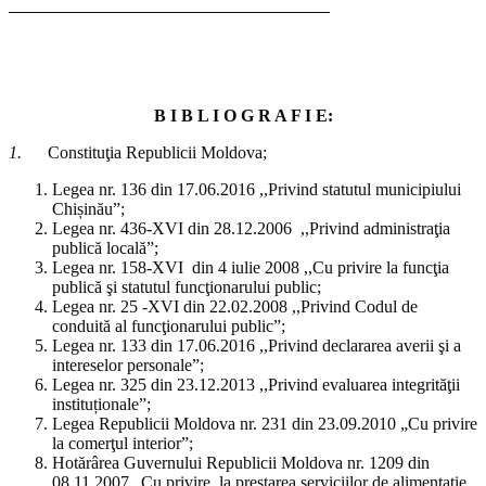
B I B L I O G R A F I E:
1.
Constituţia Republicii Moldova;
Legea nr. 136 din 17.06.2016 ,,Privind statutul municipiului
Chișinău”;
Legea nr. 436-XVI din 28.12.2006 ,,Privind administraţia
publică locală”;
Legea nr. 158-XVI din 4 iulie 2008 ,,Cu privire la funcţia
publică şi statutul funcţionarului public;
Legea nr. 25 -XVI din 22.02.2008 ,,Privind Codul de
conduită al funcţionarului public”;
Legea nr. 133 din 17.06.2016 ,,Privind declararea averii şi a
intereselor personale”;
Legea nr. 325 din 23.12.2013 ,,Privind evaluarea integrităţii
instituționale”;
Legea Republicii Moldova nr. 231 din 23.09.2010 „Cu privire
la comerţul interior”;
Hotărârea Guvernului Republicii Moldova nr. 1209 din
08.11.2007 „Cu privire la prestarea serviciilor de alimentaţie