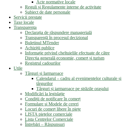
Acte normative locale
Reguli și Regulamente interne de activitate
Subiect de date personale
Servicii prestate
Taxe locale
Transparenţa
Declarația de răspundere managerială
Transparență în procesul decizional
Buletinul MTender
Achiziții publice
Informație privind cheltuielile efectuate de către
Direcția generală economie, comerț și turism
Registrul cadourilor
Utile
Târguri și Iarmaroace
Calendarul – cadru al evenimentelor culturale și
târgurilor
Târguri și iarmaroace pe străzile orașului
Modificări la legislație
Condiții de notificare în comerț
Formulare şi Modele de cereri
Locuri de comerț libere în piețe
LISTA pieţelor comerciale
Lista Centrelor Comerciale
Întrebări – Răspunsuri