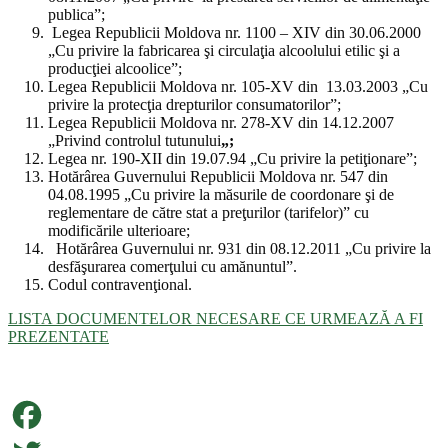
publica”;
Legea Republicii Moldova nr. 1100 – XIV din 30.06.2000
„Cu privire la fabricarea şi circulaţia alcoolului etilic şi a
producţiei alcoolice”;
Legea Republicii Moldova nr. 105-XV din 13.03.2003 „Cu
privire la protecţia drepturilor consumatorilor”;
Legea Republicii Moldova nr. 278-XV din 14.12.2007
„Privind controlul tutunului
„;
Legea nr. 190-XII din 19.07.94 „Cu privire la petiţionare”;
Hotărârea Guvernului Republicii Moldova nr. 547 din
04.08.1995 „Cu privire la măsurile de coordonare şi de
reglementare de către stat a preţurilor (tarifelor)” cu
modificările ulterioare;
Hotărârea Guvernului nr. 931 din 08.12.2011 „Cu privire la
desfăşurarea comerţului cu amănuntul”.
Codul contravenţional.
LISTA DOCUMENTELOR NECESARE CE URMEAZĂ A FI
PREZENTATE