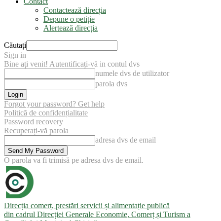
Contact
Contactează direcția
Depune o petiție
Alertează direcția
Căutați
Sign in
Bine ați venit! Autentificați-vă in contul dvs
numele dvs de utilizator
parola dvs
Forgot your password? Get help
Politică de confidențialitate
Password recovery
Recuperați-vă parola
adresa dvs de email
O parola va fi trimisă pe adresa dvs de email.
Direcția comerț, prestări servicii și alimentație publică
din cadrul Direcției Generale Economie, Comerț și Turism a