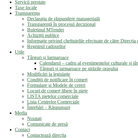
Servicii prestate
Taxe locale
Transparenţa
Declarația de răspundere managerială
Transparență în procesul decizional
Buletinul MTender
Achiziții publice
Informație privind cheltuielile efectuate de către Direcți
Registrul cadourilor
Utile
Târguri și Iarmaroace
Calendarul – cadru al evenimentelor culturale și târ
Târguri și iarmaroace pe străzile orașului
Modificări la legislație
Condiții de notificare în comerț
Formulare şi Modele de cereri
Locuri de comerț libere în piețe
LISTA pieţelor comerciale
Lista Centrelor Comerciale
Întrebări – Răspunsuri
Media
Noutaţi
Comunicate de presă
Contact
Contactează direcția