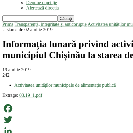
Depune o petiție
Alertează direcția
Prima
Transparenţă, integritate și anticorupție
Activitatea unităților mu
la starea de 02 aprilie 2019
Informația lunară privind activi
municipiul Chișinău la starea de
19 aprilie 2019
242
Activitatea unităților municipale de alimentație publică
Extrage:
03.19_1.pdf
Facebook
Twitter