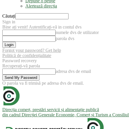
Depune o petiție
Alertează direcția
Căutați
Sign in
Bine ați venit! Autentificați-vă in contul dvs
numele dvs de utilizator
parola dvs
Forgot your password? Get help
Politică de confidențialitate
Password recovery
Recuperați-vă parola
adresa dvs de email
O parola va fi trimisă pe adresa dvs de email.
Direcția comerț, prestări servicii și alimentație publică
din cadrul Direcției Generale Economie, Comerț și Turism a Consiliu