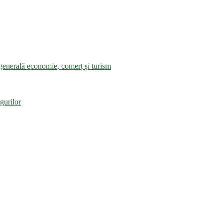
a generală economie, comerț și turism
gurilor