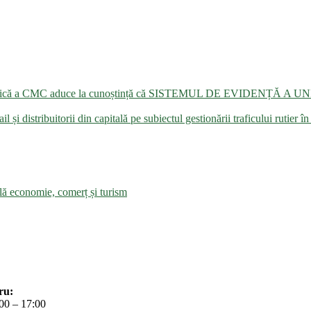
ție publică a CMC aduce la cunoștință că SISTEMUL DE EVIDENȚĂ A 
l și distribuitorii din capitală pe subiectul gestionării traficului rutier în
ală economie, comerț și turism
ru:
:00 – 17:00