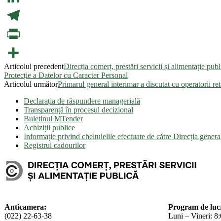
LinkedIn
Telegram
PrintFriendly
Articolul precedent
Direcția comerț, prestări servicii și alimenta
Partajează
Protecție a Datelor cu Caracter Personal
Articolul următor
Primarul general interimar a discutat cu operatorii retai
Declarația de răspundere managerială
Transparență în procesul decizional
Buletinul MTender
Achiziții publice
Informație privind cheltuielile efectuate de către Direcția gener
Registrul cadourilor
Anticamera:
Program de luc
(022) 22-63-38
Luni – Vineri: 8