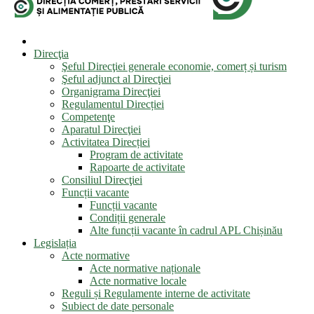
Direcţia
Şeful Direcţiei generale economie, comerț și turism
Şeful adjunct al Direcţiei
Organigrama Direcţiei
Regulamentul Direcției
Competenţe
Aparatul Direcţiei
Activitatea Direcției
Program de activitate
Rapoarte de activitate
Consiliul Direcţiei
Funcții vacante
Funcții vacante
Condiții generale
Alte funcții vacante în cadrul APL Chișinău
Legislația
Acte normative
Acte normative naționale
Acte normative locale
Reguli și Regulamente interne de activitate
Subiect de date personale