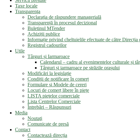
Servicii prestate
Taxe locale
Transparenţa
Declarația de răspundere managerială
Transparență în procesul decizional
Buletinul MTender
Achiziții publice
Informație privind cheltuielile efectuate de către Direcți
Registrul cadourilor
Utile
Târguri și Iarmaroace
Calendarul – cadru al evenimentelor culturale și târ
Târguri și iarmaroace pe străzile orașului
Modificări la legislație
Condiții de notificare în comerț
Formulare şi Modele de cereri
Locuri de comerț libere în piețe
LISTA pieţelor comerciale
Lista Centrelor Comerciale
Întrebări – Răspunsuri
Media
Noutaţi
Comunicate de presă
Contact
Contactează direcția