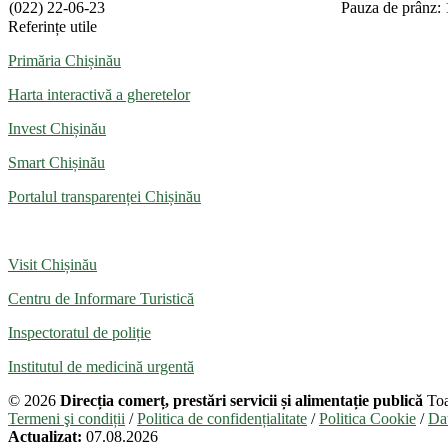
(022) 22-06-23
Pauza de prânz: 
Referințe utile
Primăria Chișinău
Harta interactivă a gheretelor
Invest Chișinău
Smart Chișinău
Portalul transparenței Chișinău
Visit Chișinău
Centru de Informare Turistică
Inspectoratul de poliție
Institutul de medicină urgentă
© 2026
Direcția comerț, prestări servicii și alimentație publică
Toa
Termeni şi condiții
/
Politica de confidențialitate
/
Politica Cookie
/
Dat
Actualizat:
07.08.2026