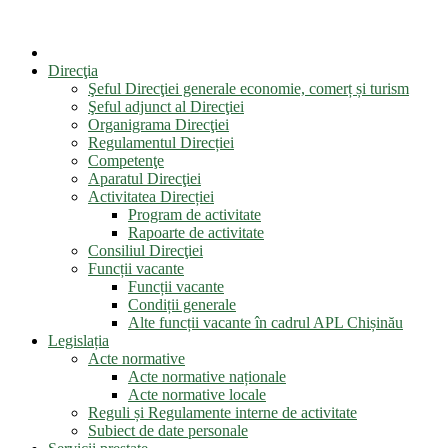
Direcţia
Şeful Direcţiei generale economie, comerț și turism
Şeful adjunct al Direcţiei
Organigrama Direcţiei
Regulamentul Direcției
Competenţe
Aparatul Direcţiei
Activitatea Direcției
Program de activitate
Rapoarte de activitate
Consiliul Direcţiei
Funcții vacante
Funcții vacante
Condiții generale
Alte funcții vacante în cadrul APL Chișinău
Legislația
Acte normative
Acte normative naționale
Acte normative locale
Reguli și Regulamente interne de activitate
Subiect de date personale