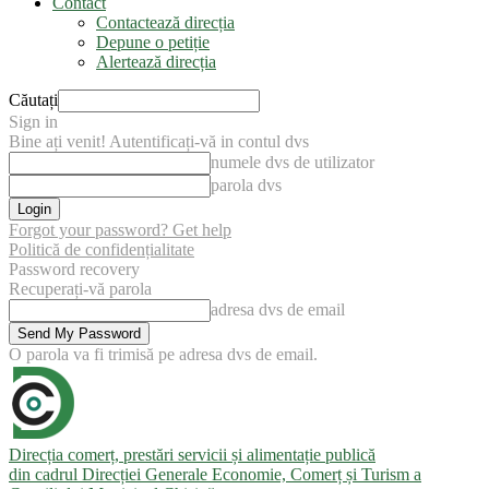
Contact
Contactează direcția
Depune o petiție
Alertează direcția
Căutați
Sign in
Bine ați venit! Autentificați-vă in contul dvs
numele dvs de utilizator
parola dvs
Forgot your password? Get help
Politică de confidențialitate
Password recovery
Recuperați-vă parola
adresa dvs de email
O parola va fi trimisă pe adresa dvs de email.
Direcția comerț, prestări servicii și alimentație publică
din cadrul Direcției Generale Economie, Comerț și Turism a