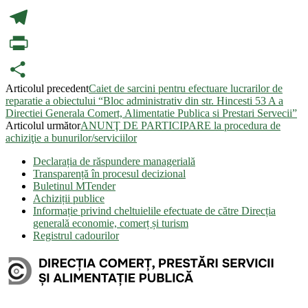
LinkedIn
Telegram
PrintFriendly
Articolul precedent
Caiet de sarcini pentru efectuare lucrarilor de
Partajează
reparatie a obiectului “Bloc administrativ din str. Hincesti 53 A a
Directiei Generala Comert, Alimentatie Publica si Prestari Servecii”
Articolul următor
ANUNŢ DE PARTICIPARE la procedura de
achiziţie a bunurilor/serviciilor
Declarația de răspundere managerială
Transparență în procesul decizional
Buletinul MTender
Achiziții publice
Informație privind cheltuielile efectuate de către Direcția
generală economie, comerț și turism
Registrul cadourilor