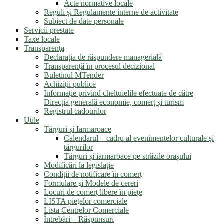
Acte normative locale
Reguli și Regulamente interne de activitate
Subiect de date personale
Servicii prestate
Taxe locale
Transparenţa
Declarația de răspundere managerială
Transparență în procesul decizional
Buletinul MTender
Achiziții publice
Informație privind cheltuielile efectuate de către
Direcția generală economie, comerț și turism
Registrul cadourilor
Utile
Târguri și Iarmaroace
Calendarul – cadru al evenimentelor culturale și
târgurilor
Târguri și iarmaroace pe străzile orașului
Modificări la legislație
Condiții de notificare în comerț
Formulare şi Modele de cereri
Locuri de comerț libere în piețe
LISTA pieţelor comerciale
Lista Centrelor Comerciale
Întrebări – Răspunsuri