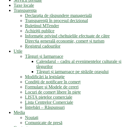
Servicii prestate
Taxe locale
Transparenţa
Declarația de răspundere managerială
Transparență în procesul decizional
Buletinul MTender
Achiziții publice
Informație privind cheltuielile efectuate de către
Direcția generală economie, comerț și turism
Registrul cadourilor
Utile
Târguri și Iarmaroace
Calendarul – cadru al evenimentelor culturale și
târgurilor
Târguri și iarmaroace pe străzile orașului
Modificări la legislație
Condiții de notificare în comerț
Formulare şi Modele de cereri
Locuri de comerț libere în piețe
LISTA pieţelor comerciale
Lista Centrelor Comerciale
Întrebări – Răspunsuri
Media
Noutaţi
Comunicate de presă