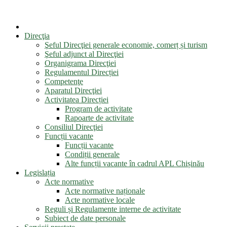
Direcţia
Şeful Direcţiei generale economie, comerț și turism
Şeful adjunct al Direcţiei
Organigrama Direcţiei
Regulamentul Direcției
Competenţe
Aparatul Direcţiei
Activitatea Direcției
Program de activitate
Rapoarte de activitate
Consiliul Direcţiei
Funcții vacante
Funcții vacante
Condiții generale
Alte funcții vacante în cadrul APL Chișinău
Legislația
Acte normative
Acte normative naționale
Acte normative locale
Reguli și Regulamente interne de activitate
Subiect de date personale