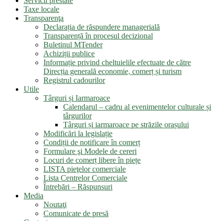
Servicii prestate
Taxe locale
Transparenţa
Declarația de răspundere managerială
Transparență în procesul decizional
Buletinul MTender
Achiziții publice
Informație privind cheltuielile efectuate de către
Direcția generală economie, comerț și turism
Registrul cadourilor
Utile
Târguri și Iarmaroace
Calendarul – cadru al evenimentelor culturale și
târgurilor
Târguri și iarmaroace pe străzile orașului
Modificări la legislație
Condiții de notificare în comerț
Formulare şi Modele de cereri
Locuri de comerț libere în piețe
LISTA pieţelor comerciale
Lista Centrelor Comerciale
Întrebări – Răspunsuri
Media
Noutaţi
Comunicate de presă