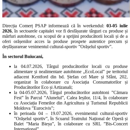
Direcția Comerț PSAP informează că în weekendul:
03-05 iulie
2026
, în sectoarele capitalei vor fi desfășurate târguri cu produse și
mărfuri autohtone, cu scopul de a sprijini producătorii locali și de a
oferi orășenilor acces la produse prospete autentice precum și
deșfășurareae venimentul cultural-sportiv ”Orășelul sportiv”.
În
sectorul Buiucani,
la 04.07.2026, Târgul producătorilor locali cu produse
alimentare și nealimentare autohtone „EcoLocal” pe teritoriul
adiacent Kentford din bd. Ștefan cel Mare și Sfânt, 202,
organizat în colaborare cu Asociația Consumatorilor și
Producătorilor Eco și Artizanali;
la 04-05.07.2026, Târgul producătorilor autohtoni ”Cămara
Fest” în Parcul ”Alunelul”, Calea Ieșilor, 11/4, în colaborare
cu Asociația Femeilor din Agricultura și Turismul Republicii
Moldova ”Eurocivis”;
în perioada 04 – 19.07.2026, evenimentul cultural-sportiv
”Orășelul sportiv”, în Scuarul Teatrului Național de Operă și
Balet ”Maria Bieșu”, în colaborare cu SRL ”Bis-Concert
Internațional”.