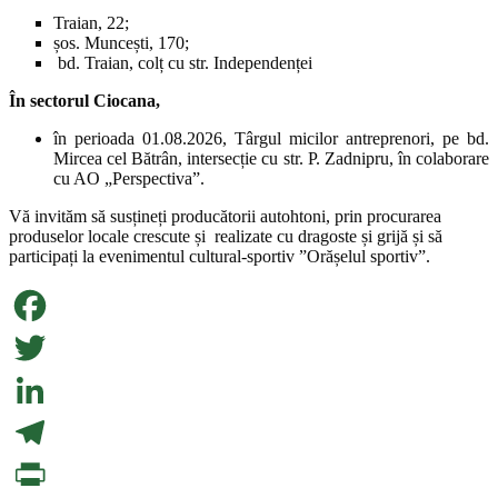
Traian, 22;
șos. Muncești, 170;
bd. Traian, colț cu str. Independenței
În sect
orul Ciocana,
în perioada 01.08.2026, Târgul micilor antreprenori, pe bd.
Mircea cel Bătrân, intersecție cu str. P. Zadnipru, în colaborare
cu AO „Perspectiva”.
Vă invităm să susțineți producătorii autohtoni, prin procurarea
produselor locale crescute și realizate cu dragoste și grijă și să
participați la evenimentul cultural-sportiv ”Orășelul sportiv”.
Facebook
Twitter
LinkedIn
Telegram