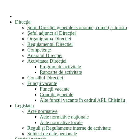
Direcţia
Şeful Direcţiei generale economie, comerț și turism
Şeful adjunct al Direcţiei
Organigrama Direcţiei
Regulamentul Direcției
Competenţe
Aparatul Direcţiei
Activitatea Direcției
Program de activitate
Rapoarte de activitate
Consiliul Direcţiei
Funcții vacante
Funcții vacante
Condiții generale
Alte funcții vacante în cadrul APL Chișinău
Legislația
Acte normative
Acte normative naționale
Acte normative locale
Reguli și Regulamente interne de activitate
Subiect de date personale