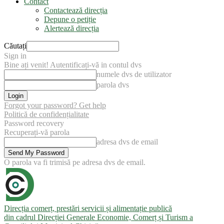
Contact
Contactează direcția
Depune o petiție
Alertează direcția
Căutați
Sign in
Bine ați venit! Autentificați-vă in contul dvs
numele dvs de utilizator
parola dvs
Forgot your password? Get help
Politică de confidențialitate
Password recovery
Recuperați-vă parola
adresa dvs de email
O parola va fi trimisă pe adresa dvs de email.
Direcția comerț, prestări servicii și alimentație publică
din cadrul Direcției Generale Economie, Comerț și Turism a