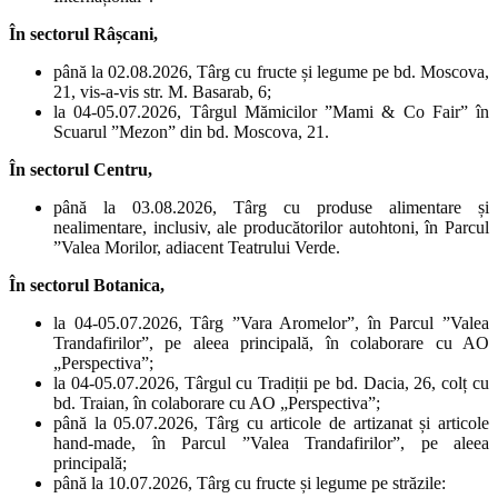
În
sectorul Râșcani,
până la 02.08.2026, Târg cu fructe și legume pe bd. Moscova,
21, vis-a-vis str. M. Basarab, 6;
la 04-05.07.2026, Târgul Mămicilor ”Mami & Co Fair” în
Scuarul ”Mezon” din bd. Moscova, 21.
În sect
orul Centru,
până la 03.08.2026, Târg cu produse alimentare și
nealimentare, inclusiv, ale producătorilor autohtoni, în Parcul
”Valea Morilor, adiacent Teatrului Verde.
În sect
orul Botanica,
la 04-05.07.2026, Târg ”Vara Aromelor”, în Parcul ”Valea
Trandafirilor”, pe aleea principală, în colaborare cu AO
„Perspectiva”;
la 04-05.07.2026, Târgul cu Tradiții pe bd. Dacia, 26, colț cu
bd. Traian, în colaborare cu AO „Perspectiva”;
până la 05.07.2026, Târg cu articole de artizanat și articole
hand-made, în Parcul ”Valea Trandafirilor”, pe aleea
principală;
până la 10.07.2026, Târg cu fructe și legume pe străzile: