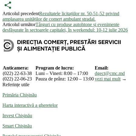
PrintFriendly
Articolul precedent
Rezultatele licitațiilor nr. 50-51-52 privind
Partajează
amplasarea unităților de comerț ambulant stradal.
Articolul următor
Târguri cu produse autohtone și evenimente
desfășurate în sectoarele capitalei, în weekendul: 10-12 iulie 2026
Anticamera:
Program de lucru:
Email:
(022) 22-63-38
Luni – Vineri: 8:00 – 17:00
dgect@cmc.md
(022) 22-06-23
Pauza de prânz: 12:00 – 13:00
vezi mai mult
→
Referințe utile
Primăria Chișinău
Harta interactivă a gheretelor
Invest Chișinău
Smart Chișinău