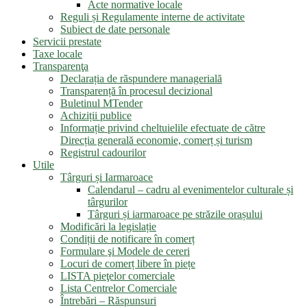
Acte normative locale
Reguli și Regulamente interne de activitate
Subiect de date personale
Servicii prestate
Taxe locale
Transparenţa
Declarația de răspundere managerială
Transparență în procesul decizional
Buletinul MTender
Achiziții publice
Informație privind cheltuielile efectuate de către
Direcția generală economie, comerț și turism
Registrul cadourilor
Utile
Târguri și Iarmaroace
Calendarul – cadru al evenimentelor culturale și
târgurilor
Târguri și iarmaroace pe străzile orașului
Modificări la legislație
Condiții de notificare în comerț
Formulare şi Modele de cereri
Locuri de comerț libere în piețe
LISTA pieţelor comerciale
Lista Centrelor Comerciale
Întrebări – Răspunsuri