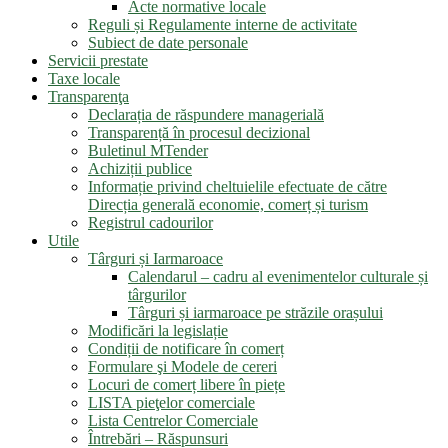
Acte normative locale
Reguli și Regulamente interne de activitate
Subiect de date personale
Servicii prestate
Taxe locale
Transparenţa
Declarația de răspundere managerială
Transparență în procesul decizional
Buletinul MTender
Achiziții publice
Informație privind cheltuielile efectuate de către
Direcția generală economie, comerț și turism
Registrul cadourilor
Utile
Târguri și Iarmaroace
Calendarul – cadru al evenimentelor culturale și
târgurilor
Târguri și iarmaroace pe străzile orașului
Modificări la legislație
Condiții de notificare în comerț
Formulare şi Modele de cereri
Locuri de comerț libere în piețe
LISTA pieţelor comerciale
Lista Centrelor Comerciale
Întrebări – Răspunsuri