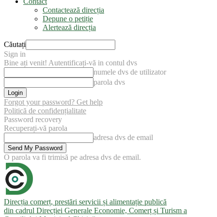
Contact
Contactează direcția
Depune o petiție
Alertează direcția
Căutați
Sign in
Bine ați venit! Autentificați-vă in contul dvs
numele dvs de utilizator
parola dvs
Forgot your password? Get help
Politică de confidențialitate
Password recovery
Recuperați-vă parola
adresa dvs de email
O parola va fi trimisă pe adresa dvs de email.
Direcția comerț, prestări servicii și alimentație publică
din cadrul Direcției Generale Economie, Comerț și Turism a