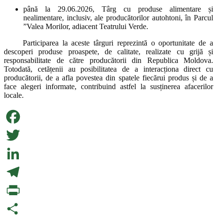
până la 29.06.2026, Târg cu produse alimentare și
nealimentare, inclusiv, ale producătorilor autohtoni, în Parcul
”Valea Morilor, adiacent Teatrului Verde.
Participarea la aceste târguri reprezintă o oportunitate de a
descoperi produse proaspete, de calitate, realizate cu grijă și
responsabilitate de către producătorii din Republica Moldova.
Totodată, cetățenii au posibilitatea de a interacționa direct cu
producătorii, de a afla povestea din spatele fiecărui produs și de a
face alegeri informate, contribuind astfel la susținerea afacerilor
locale.
Facebook
Twitter
LinkedIn
Telegram
PrintFriendly