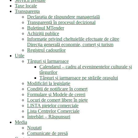
Servicii prestate
Taxe locale
Transparenţa
Declarația de răspundere managerială
Transparență în procesul decizional
Buletinul MTender
Achiziții publice
Informație privind cheltuielile efectuate de către
Direcția generală economie, comerț și turism
Registrul cadourilor
Utile
Târguri și Iarmaroace
Calendarul – cadru al evenimentelor culturale și
târgurilor
Târguri și iarmaroace pe străzile orașului
Modificări la legislație
Condiții de notificare în comerț
Formulare şi Modele de cereri
Locuri de comerț libere în piețe
LISTA pieţelor comerciale
Lista Centrelor Comerciale
Întrebări – Răspunsuri
Media
Noutaţi
Comunicate de presă