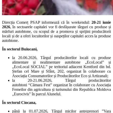
Direcția Comerț PSAP informează că în weekendul:
20-21 iunie
2026
, în sectoarele capitalei vor fi desfășurate târguri cu produse și
mărfuri autohtone, cu scopul de a promova și sprijini producătorii
locali și de a oferi locuitorilor și oaspeților capitalei acces la produse
autohtone.
În
sectorul Buiucani,
la 20.06.2026, Târgul producătorilor locali cu produse
alimentare și nealimentare autohtone „EcoLocal” și
„EcoLocal SOCIAL” pe teritoriul adiacent Kentford din bd.
Ștefan cel Mare și Sfânt, 202, organizat în colaborare cu
Asociația Consumatorilor și Producătorilor Eco și Artizanali;
la 20-21.06.2026, Târgul producătorilor
autohtoni “Cămara Fest” organizat în colaborare cu Asociația
Femeilor din agricultura și turismului din Republica Moldova
„Eurocivis” în parcul Alunelul.
În sectorul Ciocana,
până la 01.07.2026,
Târgul micilor antreprenori ”Vara