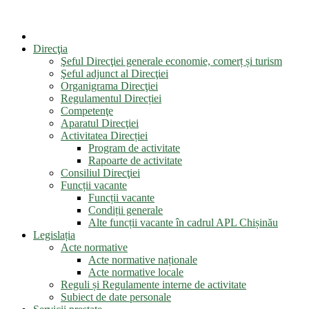
Direcţia
Şeful Direcţiei generale economie, comerț și turism
Şeful adjunct al Direcţiei
Organigrama Direcţiei
Regulamentul Direcției
Competenţe
Aparatul Direcţiei
Activitatea Direcției
Program de activitate
Rapoarte de activitate
Consiliul Direcţiei
Funcții vacante
Funcții vacante
Condiții generale
Alte funcții vacante în cadrul APL Chișinău
Legislația
Acte normative
Acte normative naționale
Acte normative locale
Reguli și Regulamente interne de activitate
Subiect de date personale