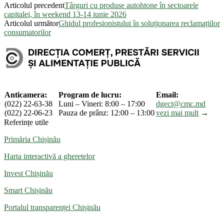
Articolul precedent
Târguri cu produse autohtone în sectoarele
Partajează
capitalei, în weekend 13-14 iunie 2026
Articolul următor
Ghidul profesionistului în soluționarea reclamațiilor
consumatorilor
Anticamera:
Program de lucru:
Email:
(022) 22-63-38
Luni – Vineri: 8:00 – 17:00
dgect@cmc.md
(022) 22-06-23
Pauza de prânz: 12:00 – 13:00
vezi mai mult
→
Referințe utile
Primăria Chișinău
Harta interactivă a gheretelor
Invest Chișinău
Smart Chișinău
Portalul transparenței Chișinău