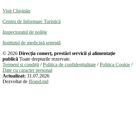
Visit Chișinău
Centru de Informare Turistică
Inspectoratul de poliție
Institutul de medicină urgentă
© 2026
Direcția comerț, prestări servicii și alimentație
publică
Toate drepturile rezervate.
Termeni şi condiții
/
Politica de confidențialitate
/
Politica Cookie
/
Date cu caracter personal
Actualizat:
31.07.2026
Dezvoltat de
Brand.md