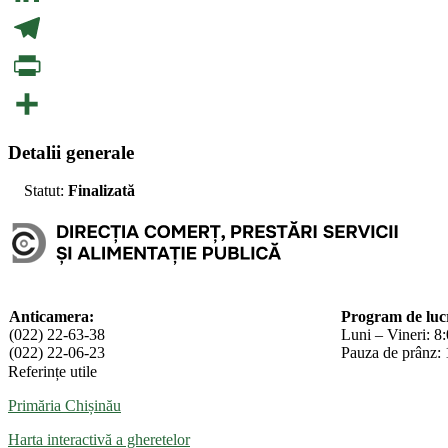
LinkedIn
Telegram
PrintFriendly
Partajează
Detalii generale
Statut:
Finalizată
Anticamera:
Program de luc
(022) 22-63-38
Luni – Vineri: 8
(022) 22-06-23
Pauza de prânz: 
Referințe utile
Primăria Chișinău
Harta interactivă a gheretelor