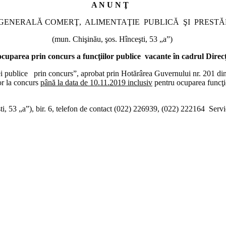
A N U N Ţ
GENERALĂ COMERŢ,
ALIMENTAŢIE
PUBLICĂ
ŞI
PRESTĂ
(mun. Chişinău, şos. Hînceşti, 53 „a”)
ocuparea prin concurs a funcţiilor publice
vacante în cadrul
Direcţ
ei publice
prin concurs”, aprobat prin Hotărârea Guvernului nr. 201 di
or la concurs
până la data de 10.11.2019 inclusiv
pentru ocuparea funcţi
i, 53 „a”), bir. 6, telefon de contact (022) 226939, (022) 222164
Servi