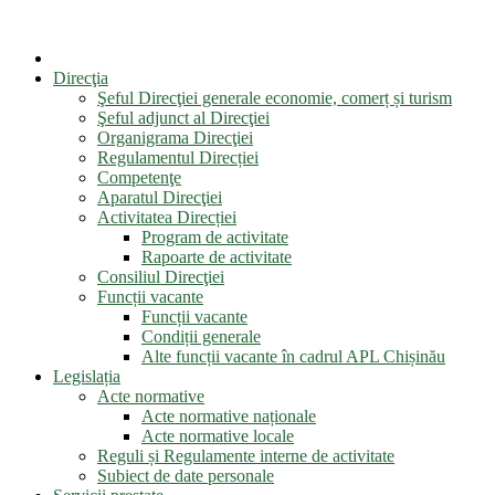
Direcţia
Şeful Direcţiei generale economie, comerț și turism
Şeful adjunct al Direcţiei
Organigrama Direcţiei
Regulamentul Direcției
Competenţe
Aparatul Direcţiei
Activitatea Direcției
Program de activitate
Rapoarte de activitate
Consiliul Direcţiei
Funcții vacante
Funcții vacante
Condiții generale
Alte funcții vacante în cadrul APL Chișinău
Legislația
Acte normative
Acte normative naționale
Acte normative locale
Reguli și Regulamente interne de activitate
Subiect de date personale