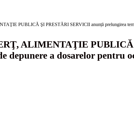
UBLICĂ ŞI PRESTĂRI SERVICII anunță prelungirea termenului d
Ţ, ALIMENTAŢIE PUBLICĂ Ş
de depunere a dosarelor pentru o