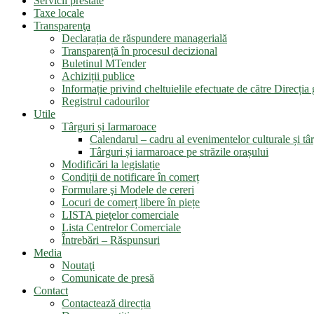
Servicii prestate
Taxe locale
Transparenţa
Declarația de răspundere managerială
Transparență în procesul decizional
Buletinul MTender
Achiziții publice
Informație privind cheltuielile efectuate de către Direcți
Registrul cadourilor
Utile
Târguri și Iarmaroace
Calendarul – cadru al evenimentelor culturale și târ
Târguri și iarmaroace pe străzile orașului
Modificări la legislație
Condiții de notificare în comerț
Formulare şi Modele de cereri
Locuri de comerț libere în piețe
LISTA pieţelor comerciale
Lista Centrelor Comerciale
Întrebări – Răspunsuri
Media
Noutaţi
Comunicate de presă
Contact
Contactează direcția