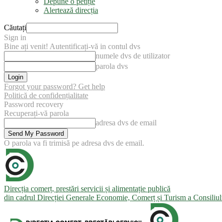
Depune o petiție
Alertează direcția
Căutați
Sign in
Bine ați venit! Autentificați-vă in contul dvs
numele dvs de utilizator
parola dvs
Forgot your password? Get help
Politică de confidențialitate
Password recovery
Recuperați-vă parola
adresa dvs de email
O parola va fi trimisă pe adresa dvs de email.
Direcția comerț, prestări servicii și alimentație publică
din cadrul Direcției Generale Economie, Comerț și Turism a Consiliu