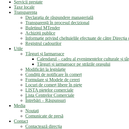
Servicii prestate
Taxe locale
Transparenţa
Declarația de răspundere managerială
Transparență în procesul decizional
Buletinul MTender
Achiziții publice
Informație privind cheltuielile efectuate de către Direcți
Registrul cadourilor
Utile
Târguri și Iarmaroace
Calendarul – cadru al evenimentelor culturale și târ
Târguri și iarmaroace pe străzile orașului
Modificări la legislație
Condiții de notificare în comerț
Formulare şi Modele de cereri
Locuri de comerț libere în piețe
LISTA pieţelor comerciale
Lista Centrelor Comerciale
Întrebări – Răspunsuri
Media
Noutaţi
Comunicate de presă
Contact
Contactează direcția