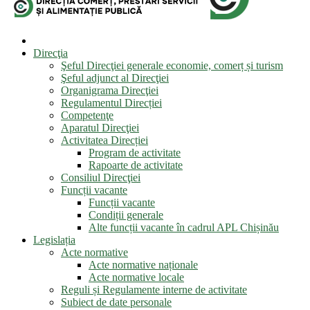
Direcţia
Şeful Direcţiei generale economie, comerț și turism
Şeful adjunct al Direcţiei
Organigrama Direcţiei
Regulamentul Direcției
Competenţe
Aparatul Direcţiei
Activitatea Direcției
Program de activitate
Rapoarte de activitate
Consiliul Direcţiei
Funcții vacante
Funcții vacante
Condiții generale
Alte funcții vacante în cadrul APL Chișinău
Legislația
Acte normative
Acte normative naționale
Acte normative locale
Reguli și Regulamente interne de activitate
Subiect de date personale