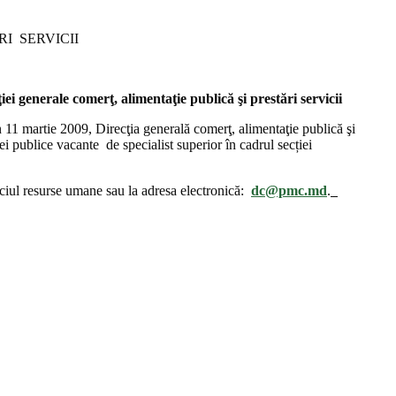
RI
SERVICII
iei generale comerţ, alimentaţie publică şi prestări servicii
n 11 martie 2009,
Direcţia generală comerţ, alimentaţie publică şi
ei publice vacante
de
specialist superior în cadrul secției
ciul resurse umane sau la adresa electronică:
dc@pmc.md
.