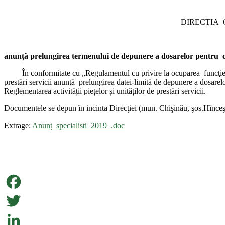
DIRECŢIA
anunță
prelungirea termenului de depunere a dosarelor pentru
În conformitate cu „Regulamentul cu privire la ocuparea
funcţi
prestări servicii
anunţă
prelungirea datei-limită de depunere a dosarel
Reglementarea activității piețelor și unităților de prestări servicii.
Documentele se depun în incinta Direcţiei
(
mun. Chişinău, şos.Hînceşt
Extrage:
Anunț_specialisti_2019_.doc
Facebook
Twitter