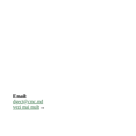
Email:
dgect@cmc.md
vezi mai mult
→