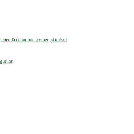
a generală economie, comerț și turism
gurilor