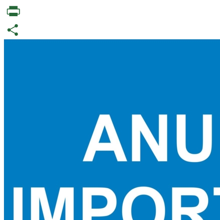
Telegram
PrintFriendly
Partajează