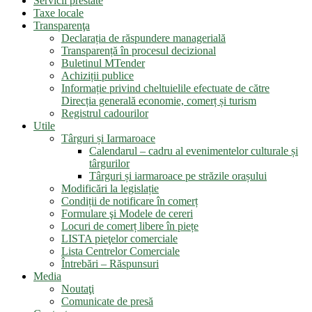
Servicii prestate
Taxe locale
Transparenţa
Declarația de răspundere managerială
Transparență în procesul decizional
Buletinul MTender
Achiziții publice
Informație privind cheltuielile efectuate de către
Direcția generală economie, comerț și turism
Registrul cadourilor
Utile
Târguri și Iarmaroace
Calendarul – cadru al evenimentelor culturale și
târgurilor
Târguri și iarmaroace pe străzile orașului
Modificări la legislație
Condiții de notificare în comerț
Formulare şi Modele de cereri
Locuri de comerț libere în piețe
LISTA pieţelor comerciale
Lista Centrelor Comerciale
Întrebări – Răspunsuri
Media
Noutaţi
Comunicate de presă