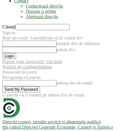
Contact
Contactează direcția
Depune o petiție
Alertează direcția
Căutați
Sign in
Bine ați venit! Autentificați-vă in contul dvs
numele dvs de utilizator
parola dvs
Forgot your password? Get help
Politică de confidențialitate
Password recovery
Recuperați-vă parola
adresa dvs de email
O parola va fi trimisă pe adresa dvs de email.
Direcția comerț, prestări servicii și alimentație publică
din cadrul Direcției Generale Economie, Comerț și Turism a