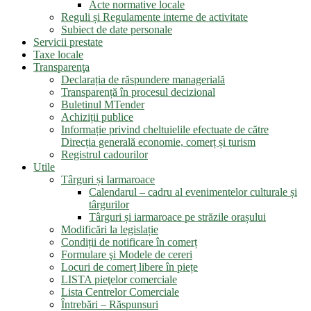
Acte normative locale
Reguli și Regulamente interne de activitate
Subiect de date personale
Servicii prestate
Taxe locale
Transparenţa
Declarația de răspundere managerială
Transparență în procesul decizional
Buletinul MTender
Achiziții publice
Informație privind cheltuielile efectuate de către
Direcția generală economie, comerț și turism
Registrul cadourilor
Utile
Târguri și Iarmaroace
Calendarul – cadru al evenimentelor culturale și
târgurilor
Târguri și iarmaroace pe străzile orașului
Modificări la legislație
Condiții de notificare în comerț
Formulare şi Modele de cereri
Locuri de comerț libere în piețe
LISTA pieţelor comerciale
Lista Centrelor Comerciale
Întrebări – Răspunsuri