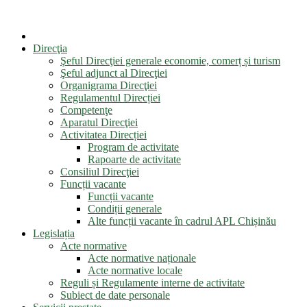
Direcţia
Şeful Direcţiei generale economie, comerț și turism
Şeful adjunct al Direcţiei
Organigrama Direcţiei
Regulamentul Direcției
Competenţe
Aparatul Direcţiei
Activitatea Direcției
Program de activitate
Rapoarte de activitate
Consiliul Direcţiei
Funcții vacante
Funcții vacante
Condiții generale
Alte funcții vacante în cadrul APL Chișinău
Legislația
Acte normative
Acte normative naționale
Acte normative locale
Reguli și Regulamente interne de activitate
Subiect de date personale