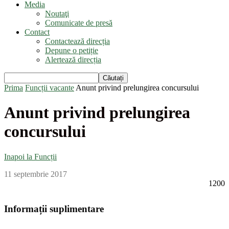
Media
Noutaţi
Comunicate de presă
Contact
Contactează direcția
Depune o petiție
Alertează direcția
Prima
Funcții vacante
Anunt privind prelungirea concursului
Anunt privind prelungirea
concursului
Inapoi la Funcții
11 septembrie 2017
1200
Informații suplimentare