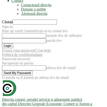
Contact
Contactează direcția
Depune o petiție
Alertează direcția
Căutați
Sign in
Bine ați venit! Autentificați-vă in contul dvs
numele dvs de utilizator
parola dvs
Forgot your password? Get help
Politică de confidențialitate
Password recovery
Recuperați-vă parola
adresa dvs de email
O parola va fi trimisă pe adresa dvs de email.
Direcția comerț, prestări servicii și alimentație publică
din cadrul Direcției Generale Economie, Comerț și Turism a