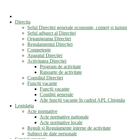
Direcţia
Şeful Direcţiei generale economie, comerț și turism
Şeful adjunct al Direcţiei
Organigrama Direcţiei
Regulamentul Direcției
Competenţe
Aparatul Direcţiei
Activitatea Direcției
Program de activitate
Rapoarte de activitate
Consiliul Direcţiei
Funcții vacante
Funcții vacante
Condiții generale
Alte funcții vacante în cadrul APL Chișinău
Legislația
Acte normative
Acte normative naționale
Acte normative locale
Reguli și Regulamente interne de activitate
Subiect de date personale