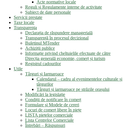
Acte normative locale
Reguli și Regulamente interne de activitate
Subiect de date personale
Servicii prestate
Taxe locale
Transparenţa
Declarația de răspundere managerială
Transparență în procesul decizional
Buletinul MTender
Achiziții publice
Informație privind cheltuielile efectuate de către
Direcția generală economie, comerț și turism
Registrul cadourilor
Utile
Târguri și Iarmaroace
Calendarul – cadru al evenimentelor culturale și
târgurilor
Târguri și iarmaroace pe străzile orașului
Modificări la legislație
Condiții de notificare în comerț
Formulare şi Modele de cereri
Locuri de comerț libere în piețe
LISTA pieţelor comerciale
Lista Centrelor Comerciale
Întrebări – Răspunsuri