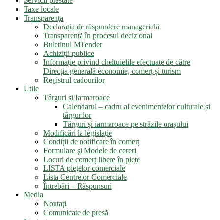
Servicii prestate
Taxe locale
Transparenţa
Declarația de răspundere managerială
Transparență în procesul decizional
Buletinul MTender
Achiziții publice
Informație privind cheltuielile efectuate de către
Direcția generală economie, comerț și turism
Registrul cadourilor
Utile
Târguri și Iarmaroace
Calendarul – cadru al evenimentelor culturale și
târgurilor
Târguri și iarmaroace pe străzile orașului
Modificări la legislație
Condiții de notificare în comerț
Formulare şi Modele de cereri
Locuri de comerț libere în piețe
LISTA pieţelor comerciale
Lista Centrelor Comerciale
Întrebări – Răspunsuri
Media
Noutaţi
Comunicate de presă