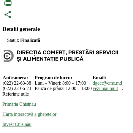
Telegram
PrintFriendly
Partajează
Detalii generale
Statut:
Finalizată
Anticamera:
Program de lucru:
Email:
(022) 22-63-38
Luni – Vineri: 8:00 – 17:00
dgect@cmc.md
(022) 22-06-23
Pauza de prânz: 12:00 – 13:00
vezi mai mult
→
Referințe utile
Primăria Chișinău
Harta interactivă a gheretelor
Invest Chișinău