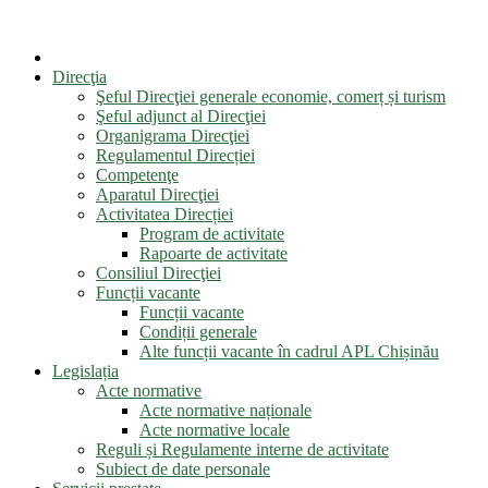
Direcţia
Şeful Direcţiei generale economie, comerț și turism
Şeful adjunct al Direcţiei
Organigrama Direcţiei
Regulamentul Direcției
Competenţe
Aparatul Direcţiei
Activitatea Direcției
Program de activitate
Rapoarte de activitate
Consiliul Direcţiei
Funcții vacante
Funcții vacante
Condiții generale
Alte funcții vacante în cadrul APL Chișinău
Legislația
Acte normative
Acte normative naționale
Acte normative locale
Reguli și Regulamente interne de activitate
Subiect de date personale