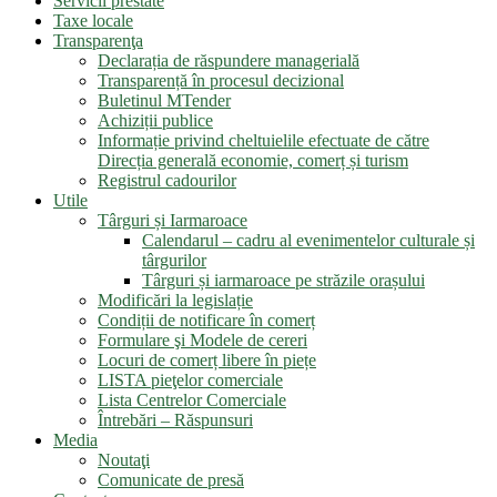
Servicii prestate
Taxe locale
Transparenţa
Declarația de răspundere managerială
Transparență în procesul decizional
Buletinul MTender
Achiziții publice
Informație privind cheltuielile efectuate de către
Direcția generală economie, comerț și turism
Registrul cadourilor
Utile
Târguri și Iarmaroace
Calendarul – cadru al evenimentelor culturale și
târgurilor
Târguri și iarmaroace pe străzile orașului
Modificări la legislație
Condiții de notificare în comerț
Formulare şi Modele de cereri
Locuri de comerț libere în piețe
LISTA pieţelor comerciale
Lista Centrelor Comerciale
Întrebări – Răspunsuri
Media
Noutaţi
Comunicate de presă