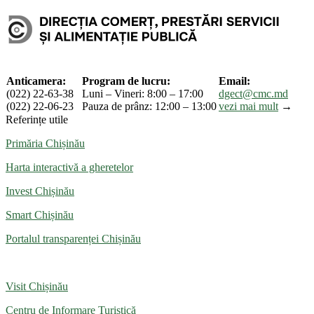
Anticamera:
Program de lucru:
Email:
(022) 22-63-38
Luni – Vineri: 8:00 – 17:00
dgect@cmc.md
(022) 22-06-23
Pauza de prânz: 12:00 – 13:00
vezi mai mult
→
Referințe utile
Primăria Chișinău
Harta interactivă a gheretelor
Invest Chișinău
Smart Chișinău
Portalul transparenței Chișinău
Visit Chișinău
Centru de Informare Turistică