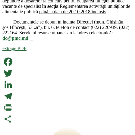
depunere a dosarelor la concurs pentru ocuparea funcţiei publice
vacante de specialist
în secția
Reglementarea activității unităților de
alimentație publică
până la data de 20.10.2018 inclusiv
.
Documentele se
depun în incinta Direcţiei
(
mun. Chişinău,
şos.Hînceşti, 53 „a”), bir. 6, telefon de contact (022) 226939, (022)
222164 Serviciul resurse umane sau la adresa electronică:
dc@pmc.md
.
extrage PDF
Facebook
Twitter
LinkedIn
Telegram
PrintFriendly
Partajează