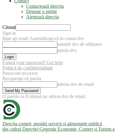
Contact
Contactează direcția
Depune o petiție
Alertează direcția
Căutați
Sign in
Bine ați venit! Autentificați-vă in contul dvs
numele dvs de utilizator
parola dvs
Forgot your password? Get help
Politică de confidențialitate
Password recovery
Recuperați-vă parola
adresa dvs de email
O parola va fi trimisă pe adresa dvs de email.
Direcția comerț, prestări servicii și alimentație publică
din cadrul Direcției Generale Economie, Comerț și Turism a