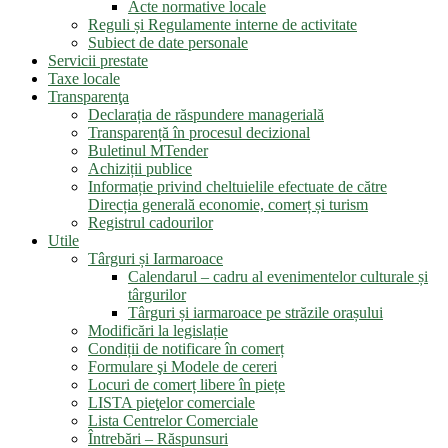
Acte normative locale
Reguli și Regulamente interne de activitate
Subiect de date personale
Servicii prestate
Taxe locale
Transparenţa
Declarația de răspundere managerială
Transparență în procesul decizional
Buletinul MTender
Achiziții publice
Informație privind cheltuielile efectuate de către
Direcția generală economie, comerț și turism
Registrul cadourilor
Utile
Târguri și Iarmaroace
Calendarul – cadru al evenimentelor culturale și
târgurilor
Târguri și iarmaroace pe străzile orașului
Modificări la legislație
Condiții de notificare în comerț
Formulare şi Modele de cereri
Locuri de comerț libere în piețe
LISTA pieţelor comerciale
Lista Centrelor Comerciale
Întrebări – Răspunsuri