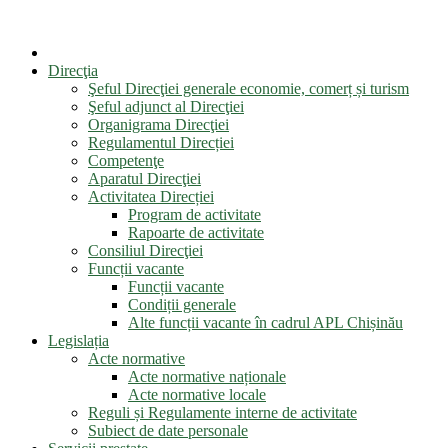
Direcţia
Şeful Direcţiei generale economie, comerț și turism
Şeful adjunct al Direcţiei
Organigrama Direcţiei
Regulamentul Direcției
Competenţe
Aparatul Direcţiei
Activitatea Direcției
Program de activitate
Rapoarte de activitate
Consiliul Direcţiei
Funcții vacante
Funcții vacante
Condiții generale
Alte funcții vacante în cadrul APL Chișinău
Legislația
Acte normative
Acte normative naționale
Acte normative locale
Reguli și Regulamente interne de activitate
Subiect de date personale