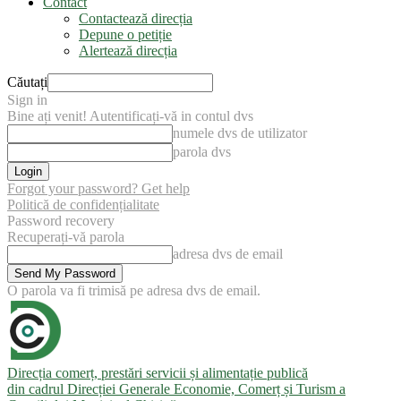
Contact
Contactează direcția
Depune o petiție
Alertează direcția
Căutați
Sign in
Bine ați venit! Autentificați-vă in contul dvs
numele dvs de utilizator
parola dvs
Forgot your password? Get help
Politică de confidențialitate
Password recovery
Recuperați-vă parola
adresa dvs de email
O parola va fi trimisă pe adresa dvs de email.
Direcția comerț, prestări servicii și alimentație publică
din cadrul Direcției Generale Economie, Comerț și Turism a