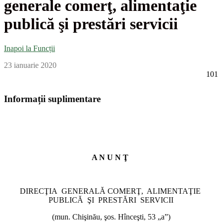
generale comerţ, alimentaţie
publică şi prestări servicii
Inapoi la Funcții
23 ianuarie 2020
101
Informații suplimentare
A N U N Ţ
DIRECŢIA GENERALĂ COMERŢ, ALIMENTAŢIE
PUBLICĂ ŞI PRESTĂRI SERVICII
(mun. Chişinău, şos. Hînceşti, 53 „a”)