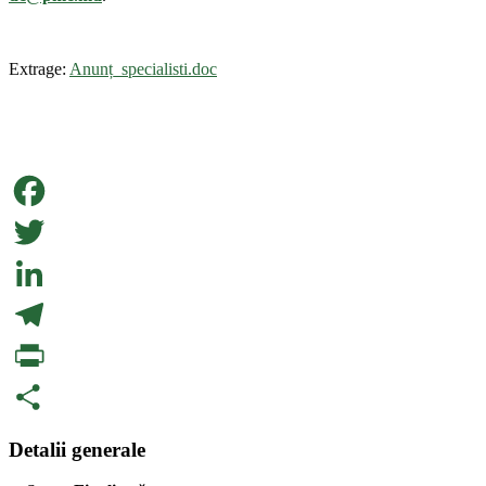
Extrage:
Anunț_specialisti.doc
Facebook
Twitter
LinkedIn
Telegram
PrintFriendly
Partajează
Detalii generale