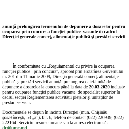
anunță
prelungirea termenului de depunere a dosarelor pentru
ocuparea prin concurs a funcţiei publice vacante în cadrul
Direcţiei generale comerţ, alimentaţie publică şi prestări servicii
În conformitate cu „Regulamentul cu privire la ocuparea
funcţiei publice prin concurs”, aprobat prin Hotărârea Guvernului
nr. 201 din 11 martie 2009, Direcţia generală comerţ, alimentaţie
publică şi prestări servicii
anunţă prelungirea datei-limită de
depunere a dosarelor la concurs
până la data de
20.03.2020
inclusiv
pentru ocuparea funcţiei publice vacante de specialist superior în
cadrul secției Reglementarea activității piețelor și unităților de
prestări servicii.
Documentele se depun în incinta Direcţiei
(
mun. Chişinău,
şos.Hînceşti, 53 „a”), bir. 6, telefon de contact (022) 226939, (022)
222164 Serviciul resurse umane sau la adresa electronică:
dc@pmc.md
.