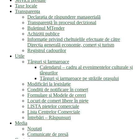
Servicii prestate
Taxe locale
Transparenţa
Declarația de răspundere managerială
Transparență în procesul decizional
Buletinul MTender
Achiziții publice
Informație privind cheltuielile efectuate de către
Direcția generală economie, comerț și turism
Registrul cadourilor
Utile
Târguri și Iarmaroace
Calendarul – cadru al evenimentelor culturale și
târgurilor
Târguri și iarmaroace pe străzile orașului
Modificări la legislație
Condiții de notificare în comerț
Formulare şi Modele de cereri
Locuri de comerț libere în piețe
LISTA pieţelor comerciale
Lista Centrelor Comerciale
Întrebări – Răspunsuri
Media
Noutaţi
Comunicate de presă