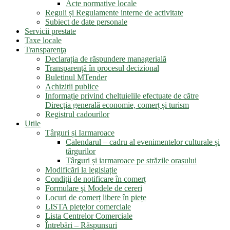
Acte normative locale
Reguli și Regulamente interne de activitate
Subiect de date personale
Servicii prestate
Taxe locale
Transparenţa
Declarația de răspundere managerială
Transparență în procesul decizional
Buletinul MTender
Achiziții publice
Informație privind cheltuielile efectuate de către
Direcția generală economie, comerț și turism
Registrul cadourilor
Utile
Târguri și Iarmaroace
Calendarul – cadru al evenimentelor culturale și
târgurilor
Târguri și iarmaroace pe străzile orașului
Modificări la legislație
Condiții de notificare în comerț
Formulare şi Modele de cereri
Locuri de comerț libere în piețe
LISTA pieţelor comerciale
Lista Centrelor Comerciale
Întrebări – Răspunsuri