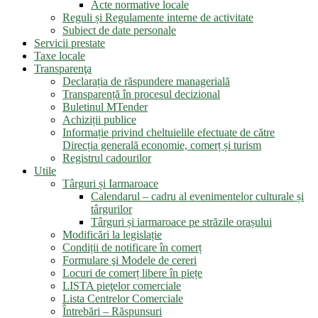
Acte normative locale
Reguli și Regulamente interne de activitate
Subiect de date personale
Servicii prestate
Taxe locale
Transparenţa
Declarația de răspundere managerială
Transparență în procesul decizional
Buletinul MTender
Achiziții publice
Informație privind cheltuielile efectuate de către
Direcția generală economie, comerț și turism
Registrul cadourilor
Utile
Târguri și Iarmaroace
Calendarul – cadru al evenimentelor culturale și
târgurilor
Târguri și iarmaroace pe străzile orașului
Modificări la legislație
Condiții de notificare în comerț
Formulare şi Modele de cereri
Locuri de comerț libere în piețe
LISTA pieţelor comerciale
Lista Centrelor Comerciale
Întrebări – Răspunsuri