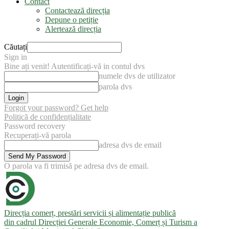
Contact
Contactează direcția
Depune o petiție
Alertează direcția
Căutați
Sign in
Bine ați venit! Autentificați-vă in contul dvs
numele dvs de utilizator
parola dvs
Forgot your password? Get help
Politică de confidențialitate
Password recovery
Recuperați-vă parola
adresa dvs de email
O parola va fi trimisă pe adresa dvs de email.
Direcția comerț, prestări servicii și alimentație publică
din cadrul Direcției Generale Economie, Comerț și Turism a