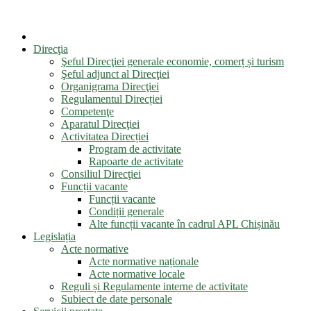
Direcţia
Şeful Direcţiei generale economie, comerț și turism
Şeful adjunct al Direcţiei
Organigrama Direcţiei
Regulamentul Direcției
Competenţe
Aparatul Direcţiei
Activitatea Direcției
Program de activitate
Rapoarte de activitate
Consiliul Direcţiei
Funcții vacante
Funcții vacante
Condiții generale
Alte funcții vacante în cadrul APL Chișinău
Legislația
Acte normative
Acte normative naționale
Acte normative locale
Reguli și Regulamente interne de activitate
Subiect de date personale