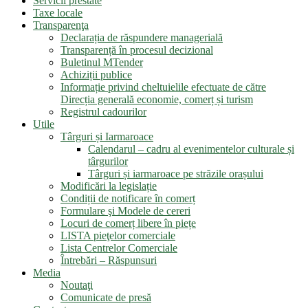
Servicii prestate
Taxe locale
Transparenţa
Declarația de răspundere managerială
Transparență în procesul decizional
Buletinul MTender
Achiziții publice
Informație privind cheltuielile efectuate de către
Direcția generală economie, comerț și turism
Registrul cadourilor
Utile
Târguri și Iarmaroace
Calendarul – cadru al evenimentelor culturale și
târgurilor
Târguri și iarmaroace pe străzile orașului
Modificări la legislație
Condiții de notificare în comerț
Formulare şi Modele de cereri
Locuri de comerț libere în piețe
LISTA pieţelor comerciale
Lista Centrelor Comerciale
Întrebări – Răspunsuri
Media
Noutaţi
Comunicate de presă