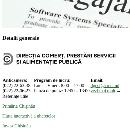
Detalii generale
Anticamera:
Program de lucru:
Email:
(022) 22-63-38
Luni – Vineri: 8:00 – 17:00
dgect@cmc.md
(022) 22-06-23
Pauza de prânz: 12:00 – 13:00
vezi mai mult
→
Referințe utile
Primăria Chișinău
Harta interactivă a gheretelor
Invest Chișinău