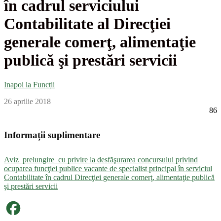
în cadrul serviciului
Contabilitate al Direcţiei
generale comerţ, alimentaţie
publică şi prestări servicii
Inapoi la Funcții
26 aprilie 2018
86
Informații suplimentare
Aviz_prelungire_cu privire la desfăşurarea concursului privind
ocuparea funcţiei publice vacante de specialist principal în serviciul
Contabilitate în cadrul Direcţiei generale comerţ, alimentaţie publică
şi prestări servicii