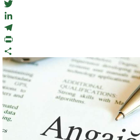
Facebook
Twitter
LinkedIn
Telegram
PrintFriendly
Partajează