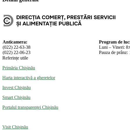
Anticamera:
Program de luc
(022) 22-63-38
Luni – Vineri: 8
(022) 22-06-23
Pauza de prânz: 
Referințe utile
Primăria Chișinău
Harta interactivă a gheretelor
Invest Chișinău
Smart Chișinău
Portalul transparenței Chișinău
Visit Chișinău