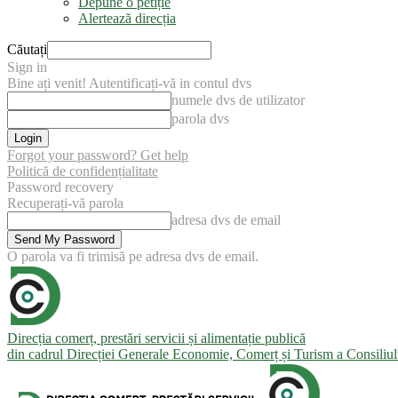
Depune o petiție
Alertează direcția
Căutați
Sign in
Bine ați venit! Autentificați-vă in contul dvs
numele dvs de utilizator
parola dvs
Forgot your password? Get help
Politică de confidențialitate
Password recovery
Recuperați-vă parola
adresa dvs de email
O parola va fi trimisă pe adresa dvs de email.
Direcția comerț, prestări servicii și alimentație publică
din cadrul Direcției Generale Economie, Comerț și Turism a Consiliu