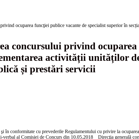
rivind ocuparea funcţiei publice vacante de specialist superior în secția 
rea concursului privind ocuparea 
lementarea activității unităților d
ică și prestări servicii
e şi în conformitate cu prevederile Regulamentului cu privire la ocupare
-verbal al Comisiei de Concurs din 10.05.2018 Direcţia generală comerț,