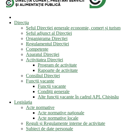
Direcţia
Şeful Direcţiei generale economie, comerț și turism
Şeful adjunct al Direcţiei
Organigrama Direcţiei
Regulamentul Direcției
Competenţe
Aparatul Direcţiei
Activitatea Direcției
Program de activitate
Rapoarte de activitate
Consiliul Direcţiei
Funcții vacante
Funcții vacante
Condiții generale
Alte funcții vacante în cadrul APL Chișinău
Legislația
Acte normative
Acte normative naționale
Acte normative locale
Reguli și Regulamente interne de activitate
Subiect de date personale