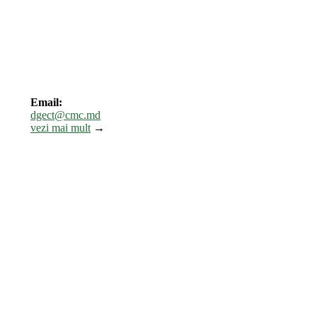
Email:
dgect@cmc.md
vezi mai mult
→