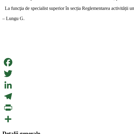
La funcţia de specialist superior în secția Reglementarea activității un
– Lungu G.
Facebook
Twitter
LinkedIn
Telegram
PrintFriendly
Partajează
Detalii generale