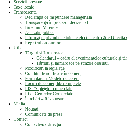
Servicii prestate
Taxe locale
Transparenţa
Declarația de răspundere managerială
Transparență în procesul decizional
Buletinul MTender
Achiziții publice
Informație privind cheltuielile efectuate de către Direcți
Registrul cadourilor
Utile
Târguri și Iarmaroace
Calendarul – cadru al evenimentelor culturale și târ
Târguri și iarmaroace pe străzile orașului
Modificări la legislație
Condiții de notificare în comerț
Formulare şi Modele de cereri
Locuri de comerț libere în piețe
LISTA pieţelor comerciale
Lista Centrelor Comerciale
Întrebări – Răspunsuri
Media
Noutaţi
Comunicate de presă
Contact
Contactează direcția