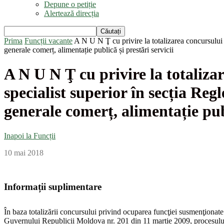
Depune o petiție
Alertează direcția
Prima
Funcții vacante
A N U N Ţ cu privire la totalizarea concursului p
generale comerț, alimentație publică și prestări servicii
A N U N Ţ cu privire la totaliza
specialist superior în secția Reg
generale comerț, alimentație publ
Inapoi la Funcții
10 mai 2018
Informații suplimentare
În baza totalizării concursului privind ocuparea funcţiei susmenţionat
Guvernului Republicii Moldova nr. 201 din 11 martie 2009, procesului