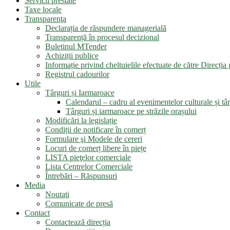
Servicii prestate
Taxe locale
Transparenţa
Declarația de răspundere managerială
Transparență în procesul decizional
Buletinul MTender
Achiziții publice
Informație privind cheltuielile efectuate de către Direcți
Registrul cadourilor
Utile
Târguri și Iarmaroace
Calendarul – cadru al evenimentelor culturale și târ
Târguri și iarmaroace pe străzile orașului
Modificări la legislație
Condiții de notificare în comerț
Formulare şi Modele de cereri
Locuri de comerț libere în piețe
LISTA pieţelor comerciale
Lista Centrelor Comerciale
Întrebări – Răspunsuri
Media
Noutaţi
Comunicate de presă
Contact
Contactează direcția