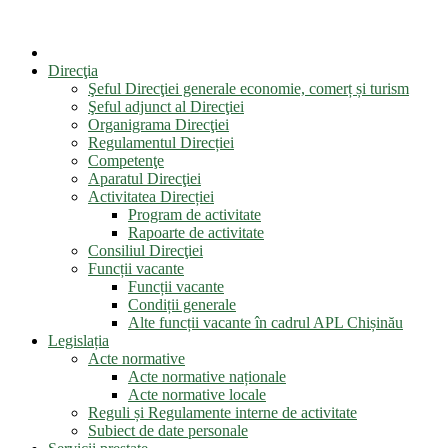
Direcţia
Şeful Direcţiei generale economie, comerț și turism
Şeful adjunct al Direcţiei
Organigrama Direcţiei
Regulamentul Direcției
Competenţe
Aparatul Direcţiei
Activitatea Direcției
Program de activitate
Rapoarte de activitate
Consiliul Direcţiei
Funcții vacante
Funcții vacante
Condiții generale
Alte funcții vacante în cadrul APL Chișinău
Legislația
Acte normative
Acte normative naționale
Acte normative locale
Reguli și Regulamente interne de activitate
Subiect de date personale