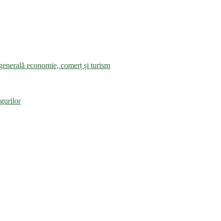
a generală economie, comerț și turism
gurilor