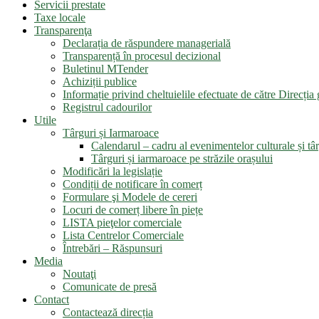
Servicii prestate
Taxe locale
Transparenţa
Declarația de răspundere managerială
Transparență în procesul decizional
Buletinul MTender
Achiziții publice
Informație privind cheltuielile efectuate de către Direcți
Registrul cadourilor
Utile
Târguri și Iarmaroace
Calendarul – cadru al evenimentelor culturale și târ
Târguri și iarmaroace pe străzile orașului
Modificări la legislație
Condiții de notificare în comerț
Formulare şi Modele de cereri
Locuri de comerț libere în piețe
LISTA pieţelor comerciale
Lista Centrelor Comerciale
Întrebări – Răspunsuri
Media
Noutaţi
Comunicate de presă
Contact
Contactează direcția