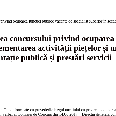
ivind ocuparea funcţiei publice vacante de specialist superior în secția R
rea concursului privind ocuparea 
ementarea activității piețelor și un
tație publică și prestări servicii
e şi în conformitate cu prevederile Regulamentului cu privire la ocupare
-verbal al Comisiei de Concurs din 14.06.2017 Direcţia generală comerț,