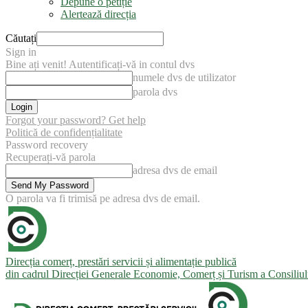
Depune o petiție
Alertează direcția
Căutați
Sign in
Bine ați venit! Autentificați-vă in contul dvs
numele dvs de utilizator
parola dvs
Forgot your password? Get help
Politică de confidențialitate
Password recovery
Recuperați-vă parola
adresa dvs de email
O parola va fi trimisă pe adresa dvs de email.
Direcția comerț, prestări servicii și alimentație publică
din cadrul Direcției Generale Economie, Comerț și Turism a Consiliu