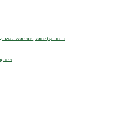
a generală economie, comerț și turism
gurilor