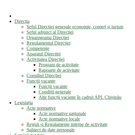
Direcţia
Şeful Direcţiei generale economie, comerț și turism
Şeful adjunct al Direcţiei
Organigrama Direcţiei
Regulamentul Direcției
Competenţe
Aparatul Direcţiei
Activitatea Direcției
Program de activitate
Rapoarte de activitate
Consiliul Direcţiei
Funcții vacante
Funcții vacante
Condiții generale
Alte funcții vacante în cadrul APL Chișinău
Legislația
Acte normative
Acte normative naționale
Acte normative locale
Reguli și Regulamente interne de activitate
Subiect de date personale