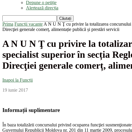
Depune o petiție
Alertează direcția
Prima
Funcții vacante
A N U N Ţ cu privire la totalizarea concursului pr
Direcţiei generale comerț, alimentație publică și prestări servicii
A N U N Ţ cu privire la totaliza
specialist superior în secția Regl
Direcţiei generale comerț, alimen
Inapoi la Funcții
19 iunie 2017
Informații suplimentare
În baza totalizării concursului privind ocuparea funcţiei susmenţionat
Guvernului Republicii Moldova nr. 201 din 11 martie 2009, procesului