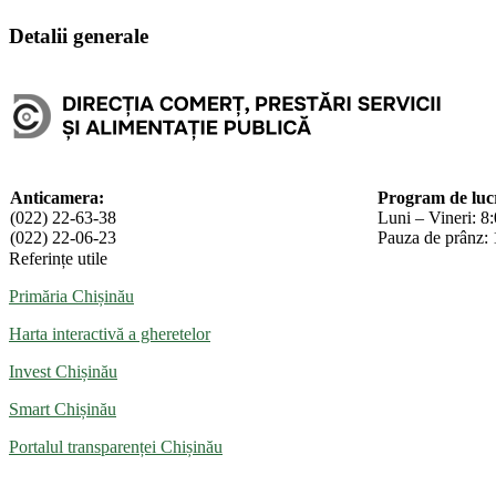
Partajează
Detalii generale
Anticamera:
Program de luc
(022) 22-63-38
Luni – Vineri: 8
(022) 22-06-23
Pauza de prânz: 
Referințe utile
Primăria Chișinău
Harta interactivă a gheretelor
Invest Chișinău
Smart Chișinău
Portalul transparenței Chișinău