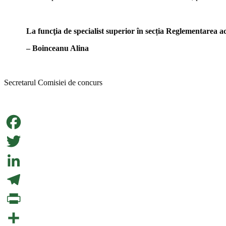
La funcţia de specialist superior în secția Reglementarea activită
– Boinceanu Alina
Secretarul Comisiei de concurs
Facebook
Twitter
LinkedIn
Telegram
PrintFriendly