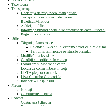
Servicii prestate
Taxe locale
Transparenţa
Declarația de răspundere managerială
Transparență în procesul decizional
Buletinul MTender
Achiziții publice
Informație privind cheltuielile efectuate de către Direcți
Registrul cadourilor
Utile
Târguri și Iarmaroace
Calendarul – cadru al evenimentelor culturale și târ
Târguri și iarmaroace pe străzile orașului
Modificări la legislație
Condiții de notificare în comerț
Formulare şi Modele de cereri
Locuri de comerț libere în piețe
LISTA pieţelor comerciale
Lista Centrelor Comerciale
Întrebări – Răspunsuri
Media
Noutaţi
Comunicate de presă
Contact
Contactează direcția