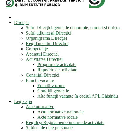
Direcţia
Şeful Direcţiei generale economie, comerț și turism
Şeful adjunct al Direcţiei
Organigrama Direcţiei
Regulamentul Direcției
Competenţe
Aparatul Direcţiei
Activitatea Direcției
Program de activitate
Rapoarte de activitate
Consiliul Direcţiei
Funcții vacante
Funcții vacante
Condiții generale
Alte funcții vacante în cadrul APL Chișinău
Legislația
Acte normative
Acte normative naționale
Acte normative locale
Reguli și Regulamente interne de activitate
Subiect de date personale