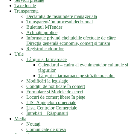
Servicii prestate
Taxe locale
Transparenţa
Declarația de răspundere managerială
Transparență în procesul decizional
Buletinul MTender
Achiziții publice
Informație privind cheltuielile efectuate de către
Direcția generală economie, comerț și turism
Registrul cadourilor
Utile
Târguri și Iarmaroace
Calendarul – cadru al evenimentelor culturale și
târgurilor
Târguri și iarmaroace pe străzile orașului
Modificări la legislație
Condiții de notificare în comerț
Formulare şi Modele de cereri
Locuri de comerț libere în piețe
LISTA pieţelor comerciale
Lista Centrelor Comerciale
Întrebări – Răspunsuri
Media
Noutaţi
Comunicate de presă