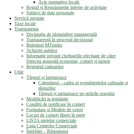
Acte normative locale
Reguli și Regulamente interne de activitate
Subiect de date personale
Servicii prestate
Taxe locale
Transparenţa
Declarația de răspundere managerială
Transparență în procesul decizional
Buletinul MTender
Achiziții publice
Informație privind cheltuielile efectuate de către
Direcția generală economie, comerț și turism
Registrul cadourilor
Utile
Târguri și Iarmaroace
Calendarul – cadru al evenimentelor culturale și
târgurilor
Târguri și iarmaroace pe străzile orașului
Modificări la legislație
Condiții de notificare în comerț
Formulare şi Modele de cereri
Locuri de comerț libere în piețe
LISTA pieţelor comerciale
Lista Centrelor Comerciale
Întrebări – Răspunsuri