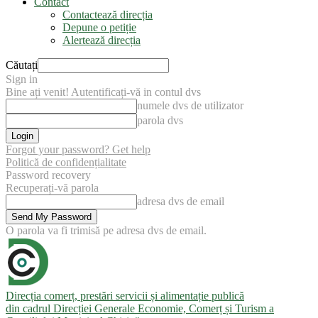
Contact
Contactează direcția
Depune o petiție
Alertează direcția
Căutați
Sign in
Bine ați venit! Autentificați-vă in contul dvs
numele dvs de utilizator
parola dvs
Forgot your password? Get help
Politică de confidențialitate
Password recovery
Recuperați-vă parola
adresa dvs de email
O parola va fi trimisă pe adresa dvs de email.
Direcția comerț, prestări servicii și alimentație publică
din cadrul Direcției Generale Economie, Comerț și Turism a