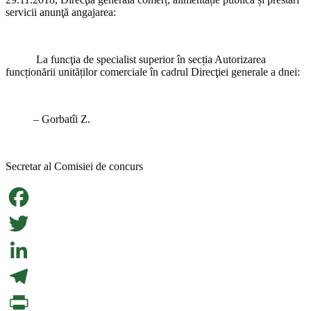
servicii anunţă angajarea:
La funcţia de specialist superior în secția Autorizarea
funcționării unităților comerciale în cadrul Direcţiei generale a dnei:
– Gorbatîi Z.
Secretar al Comisiei de concurs
Facebook
Twitter
LinkedIn
Telegram