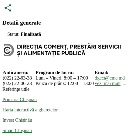
PrintFriendly
Partajează
Detalii generale
Statut:
Finalizată
Anticamera:
Program de lucru:
Email:
(022) 22-63-38
Luni – Vineri: 8:00 – 17:00
dgect@cmc.md
(022) 22-06-23
Pauza de prânz: 12:00 – 13:00
vezi mai mult
→
Referințe utile
Primăria Chișinău
Harta interactivă a gheretelor
Invest Chișinău
Smart Chișinău