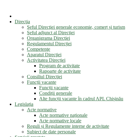
Direcţia
Şeful Direcţiei generale economie, comerț și turism
Şeful adjunct al Direcţiei
Organigrama Direcţiei
Regulamentul Direcției
Competenţe
Aparatul Direcţiei
Activitatea Direcției
Program de activitate
Rapoarte de activitate
Consiliul Direcţiei
Funcții vacante
Funcții vacante
Condiții generale
Alte funcții vacante în cadrul APL Chișinău
Legislația
Acte normative
Acte normative naționale
Acte normative locale
Reguli și Regulamente interne de activitate
Subiect de date personale