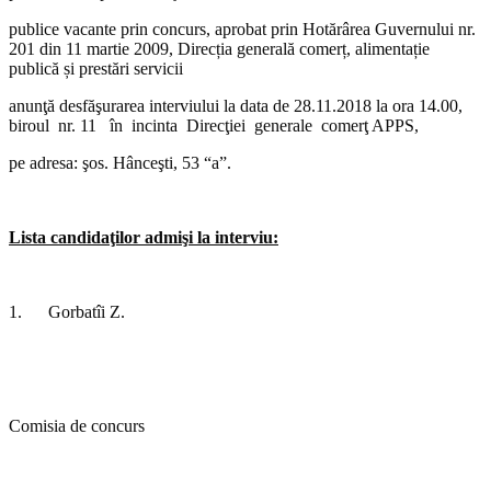
publice vacante
prin concurs, aprobat prin Hotărârea Guvernului nr.
201 din 11 martie 2009, Direcția generală comerț, alimentație
publică și prestări servicii
anunţă
desfăşurarea interviului la data de 28.11.2018 la ora 14.00,
biroul nr. 11 în incinta Direcţiei generale comerţ APPS,
pe adresa: şos. Hânceşti, 53 “a”.
Lista candidaţilor admişi la interviu:
1.
Gorbatîi Z.
Comisia de concurs