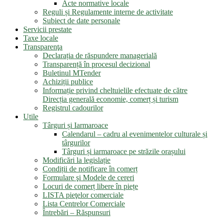
Acte normative locale
Reguli și Regulamente interne de activitate
Subiect de date personale
Servicii prestate
Taxe locale
Transparenţa
Declarația de răspundere managerială
Transparență în procesul decizional
Buletinul MTender
Achiziții publice
Informație privind cheltuielile efectuate de către
Direcția generală economie, comerț și turism
Registrul cadourilor
Utile
Târguri și Iarmaroace
Calendarul – cadru al evenimentelor culturale și
târgurilor
Târguri și iarmaroace pe străzile orașului
Modificări la legislație
Condiții de notificare în comerț
Formulare şi Modele de cereri
Locuri de comerț libere în piețe
LISTA pieţelor comerciale
Lista Centrelor Comerciale
Întrebări – Răspunsuri