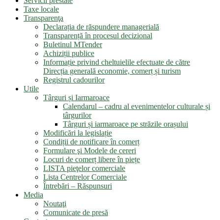
Servicii prestate
Taxe locale
Transparenţa
Declarația de răspundere managerială
Transparență în procesul decizional
Buletinul MTender
Achiziții publice
Informație privind cheltuielile efectuate de către
Direcția generală economie, comerț și turism
Registrul cadourilor
Utile
Târguri și Iarmaroace
Calendarul – cadru al evenimentelor culturale și
târgurilor
Târguri și iarmaroace pe străzile orașului
Modificări la legislație
Condiții de notificare în comerț
Formulare şi Modele de cereri
Locuri de comerț libere în piețe
LISTA pieţelor comerciale
Lista Centrelor Comerciale
Întrebări – Răspunsuri
Media
Noutaţi
Comunicate de presă