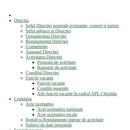
Direcţia
Şeful Direcţiei generale economie, comerț și turism
Şeful adjunct al Direcţiei
Organigrama Direcţiei
Regulamentul Direcției
Competenţe
Aparatul Direcţiei
Activitatea Direcției
Program de activitate
Rapoarte de activitate
Consiliul Direcţiei
Funcții vacante
Funcții vacante
Condiții generale
Alte funcții vacante în cadrul APL Chișinău
Legislația
Acte normative
Acte normative naționale
Acte normative locale
Reguli și Regulamente interne de activitate
Subiect de date personale