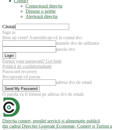
Contact
Contactează direcția
Depune o petiție
Alertează direcția
Căutați
Sign in
Bine ați venit! Autentificați-vă in contul dvs
numele dvs de utilizator
parola dvs
Forgot your password? Get help
Politică de confidențialitate
Password recovery
Recuperați-vă parola
adresa dvs de email
O parola va fi trimisă pe adresa dvs de email.
Direcția comerț, prestări servicii și alimentație publică
din cadrul Direcției Generale Economie, Comerț și Turism a