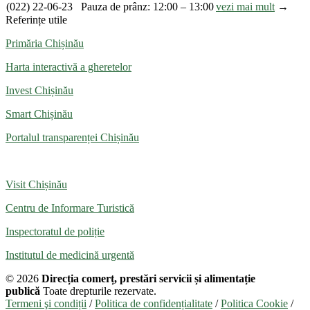
(022) 22-06-23
Pauza de prânz: 12:00 – 13:00
vezi mai mult
→
Referințe utile
Primăria Chișinău
Harta interactivă a gheretelor
Invest Chișinău
Smart Chișinău
Portalul transparenței Chișinău
Visit Chișinău
Centru de Informare Turistică
Inspectoratul de poliție
Institutul de medicină urgentă
© 2026
Direcția comerț, prestări servicii și alimentație
publică
Toate drepturile rezervate.
Termeni şi condiții
/
Politica de confidențialitate
/
Politica Cookie
/