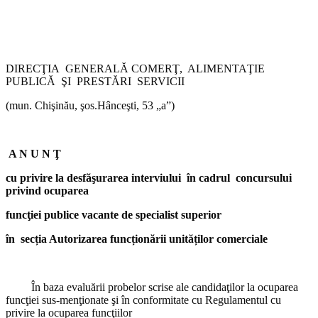
DIRECŢIA
GENERALĂ COMERŢ,
ALIMENTAŢIE
PUBLICĂ
ŞI
PRESTĂRI
SERVICII
(mun. Chişinău, şos.Hânceşti, 53 „a”)
A N U N Ţ
cu privire la desfăşurarea interviului
în cadrul
concursului
privind ocuparea
funcţiei
publice vacante de specialist superior
în
secția Autorizarea funcționării unităților comerciale
În baza evaluării probelor scrise ale
candidaţilor la ocuparea
funcţiei sus-menţionate şi în conformitate cu Regulamentul cu
privire la ocuparea funcţiilor