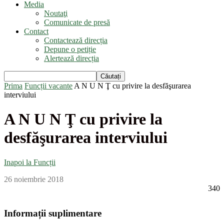
Media
Noutaţi
Comunicate de presă
Contact
Contactează direcția
Depune o petiție
Alertează direcția
Prima
Funcții vacante
A N U N Ţ cu privire la desfăşurarea
interviului
A N U N Ţ cu privire la
desfăşurarea interviului
Inapoi la Funcții
26 noiembrie 2018
340
Informații suplimentare