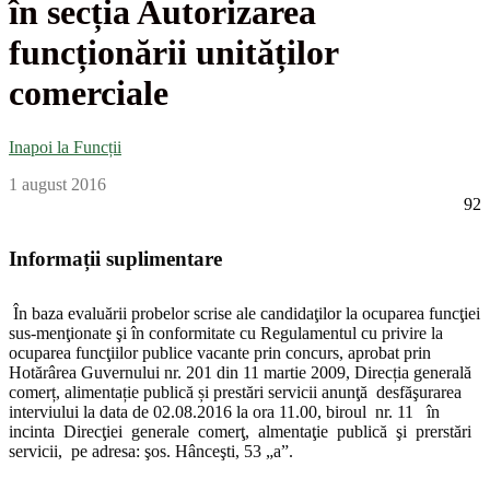
în secția Autorizarea
funcționării unităților
comerciale
Inapoi la Funcții
1 august 2016
92
Informații suplimentare
În baza evaluării probelor scrise ale candidaţilor la ocuparea funcţiei
sus-menţionate şi în conformitate cu Regulamentul cu privire la
ocuparea funcţiilor publice vacante prin concurs, aprobat prin
Hotărârea Guvernului nr. 201 din 11 martie 2009, Direcția generală
comerț, alimentație publică și prestări servicii
anunţă desfăşurarea
interviului la data de 02.08.2016 la ora 11.00, biroul nr. 11 în
incinta Direcţiei generale comerţ, almentaţie publică şi prerstări
servicii, pe adresa: şos. Hânceşti, 53 „a”.