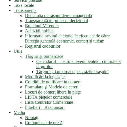
Servicii prestate
Taxe locale
Transparenţa
Declarația de răspundere managerială
Transparență în procesul decizional
Buletinul MTender
Achiziții publice
Informație privind cheltuielile efectuate de către
Direcția generală economie, comerț și turism
Registrul cadourilor
Utile
Târguri și Iarmaroace
Calendarul – cadru al evenimentelor culturale și
târgurilor
Târguri și iarmaroace pe străzile orașului
Modificări la legislație
Condiții de notificare în comerț
Formulare şi Modele de cereri
Locuri de comerț libere în piețe
LISTA pieţelor comerciale
Lista Centrelor Comerciale
Întrebări – Răspunsuri
Media
Noutaţi
Comunicate de presă