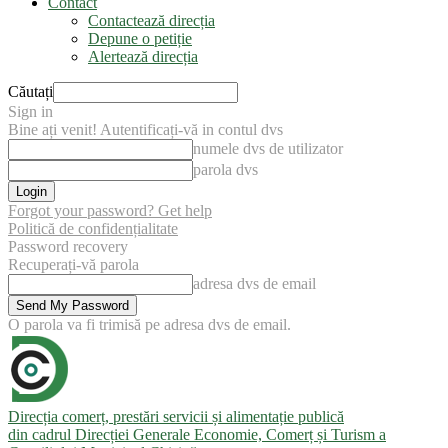
Contact
Contactează direcția
Depune o petiție
Alertează direcția
Căutați
Sign in
Bine ați venit! Autentificați-vă in contul dvs
numele dvs de utilizator
parola dvs
Forgot your password? Get help
Politică de confidențialitate
Password recovery
Recuperați-vă parola
adresa dvs de email
O parola va fi trimisă pe adresa dvs de email.
Direcția comerț, prestări servicii și alimentație publică
din cadrul Direcției Generale Economie, Comerț și Turism a