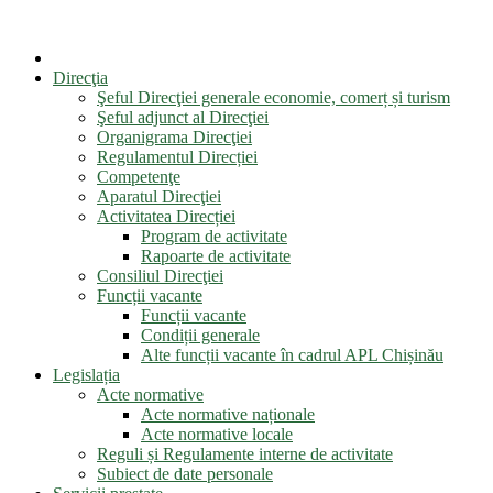
Direcţia
Şeful Direcţiei generale economie, comerț și turism
Şeful adjunct al Direcţiei
Organigrama Direcţiei
Regulamentul Direcției
Competenţe
Aparatul Direcţiei
Activitatea Direcției
Program de activitate
Rapoarte de activitate
Consiliul Direcţiei
Funcții vacante
Funcții vacante
Condiții generale
Alte funcții vacante în cadrul APL Chișinău
Legislația
Acte normative
Acte normative naționale
Acte normative locale
Reguli și Regulamente interne de activitate
Subiect de date personale