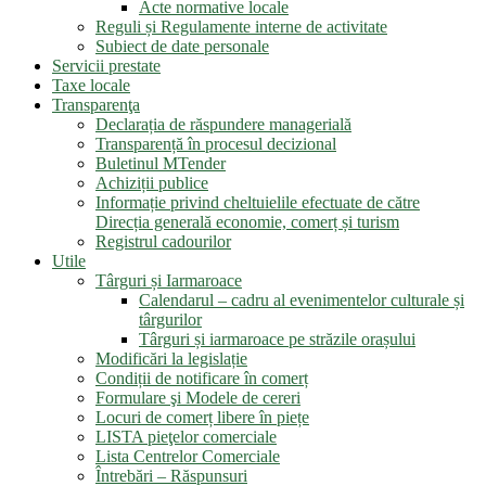
Acte normative locale
Reguli și Regulamente interne de activitate
Subiect de date personale
Servicii prestate
Taxe locale
Transparenţa
Declarația de răspundere managerială
Transparență în procesul decizional
Buletinul MTender
Achiziții publice
Informație privind cheltuielile efectuate de către
Direcția generală economie, comerț și turism
Registrul cadourilor
Utile
Târguri și Iarmaroace
Calendarul – cadru al evenimentelor culturale și
târgurilor
Târguri și iarmaroace pe străzile orașului
Modificări la legislație
Condiții de notificare în comerț
Formulare şi Modele de cereri
Locuri de comerț libere în piețe
LISTA pieţelor comerciale
Lista Centrelor Comerciale
Întrebări – Răspunsuri