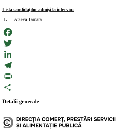
Lista candidaţilor admişi la interviu:
1. Ataeva Tamara
Facebook
Twitter
LinkedIn
Telegram
PrintFriendly
Partajează
Detalii generale